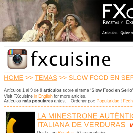
Artículos
Quien 
HOME
>>
TEMAS
>> SLOW FOOD EN SE
Artículos 1 al 9 de
9 artículos
sobre el tema
‘Slow Food en Serio
Visit FXcuisine
in English
for more articles.
Artículos
más populares
antes. Ordenar por:
Popularidad
¦
Fech
LA MINESTRONE AUTÉNTIC
ITALIANA DE VERDURAS
M
Por fx
en
Recetas
57 comentarios