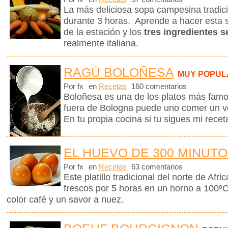
La más deliciosa sopa campesina tradicio
durante 3 horas. Aprende a hacer esta 
de la estación y los
tres ingredientes s
realmente italiana.
RAGÚ BOLOÑESA
MUY POPUL
Por fx
en
Recetas
160 comentarios
Boloñesa es una de los platos más famos
fuera de Bologna puede uno comer un v
En tu propia cocina si tu sigues mi recet
EL HUEVO DE 300 MINUT
Por fx
en
Recetas
63 comentarios
Este platillo tradicional del norte de Afr
frescos por 5 horas en un horno a 100º
color café y un savor a nuez.