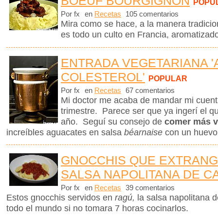
BOEUF BOURGIGNON
POPU
Por fx
en
Recetas
105 comentarios
Mira como se hace, a la manera tradicio
es todo un culto en Francia, aromatizad
ENTRADA VEGETARIANA '
COLESTEROL'
POPULAR
Por fx
en
Recetas
67 comentarios
Mi doctor me acaba de mandar mi cuenta 
trimestre. Parece ser que ya ingerí el q
año. Seguí su consejo de
comer más v
increíbles aguacates en salsa
béarnaise
con un huevo
GNOCCHIS QUE EXTRANG
SALSA NAPOLITANA DE C
Por fx
en
Recetas
39 comentarios
Estos gnocchis servidos en
ragú,
la salsa napolitana 
todo el mundo si no tomara 7 horas cocinarlos.