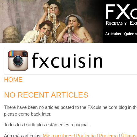
Artículos
Quien 
HOME
NO RECENT ARTICLES
There have been no articles posted to the FXcuisine.com blog in th
please come back later.
Todos los 0 artículos están en esta página.
Aún más artículos:
Más populares
¦
Por fecha
¦
Por tema
¦
Últimos