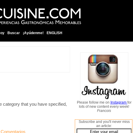
soy
Buscar
¡Ayúdenme!
ENGLISH
Please follow me on
Instagram
for
e category that you have specified,
lots of new content every week!
Francois
Subscribe and you'll never miss
an article:
 Comentarios