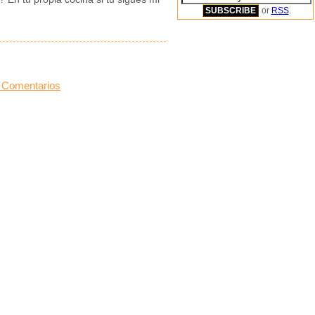
or
RSS
.
 Comentarios