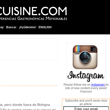
soy
Buscar
¡Ayúdenme!
ENGLISH
Please follow me on
Instagram
for
lots of new content every week!
Francois
Subscribe and you'll never miss
an article:
ia, pero donde fuera de Bologna
En tu propia cocina si tu sigues mi