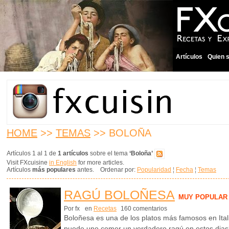
Artículos
Quien 
HOME
>>
TEMAS
>> BOLOÑA
Artículos 1 al 1 de
1 artículos
sobre el tema
‘Boloña’
Visit FXcuisine
in English
for more articles.
Artículos
más populares
antes. Ordenar por:
Popularidad
¦
Fecha
¦
Temas
RAGÚ BOLOÑESA
MUY POPULAR
Por fx
en
Recetas
160 comentarios
Boloñesa es una de los platos más famosos en Ital
puede uno comer un verdadero ragú en estos dias? 