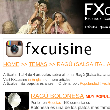
Artículos
Quien 
HOME
>>
TEMAS
>> RAGÚ (SALSA ITALI
Artículos 1 al 4 de
4 artículos
sobre el tema
‘Ragú (Salsa italiana
Visit FXcuisine
in English
for more articles.
Artículos
más populares
antes. Ordenar por:
Popularidad
¦
Fech
RAGÚ BOLOÑESA
MUY POPUL
Por fx
en
Recetas
160 comentarios
Boloñesa es una de los platos más famos