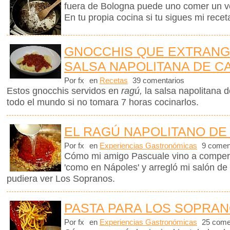
fuera de Bologna puede uno comer un v
En tu propia cocina si tu sigues mi recet
GNOCCHIS QUE EXTRANG
SALSA NAPOLITANA DE C
Por fx
en
Recetas
39 comentarios
Estos gnocchis servidos en
ragú,
la salsa napolitana 
todo el mundo si no tomara 7 horas cocinarlos.
EL RAGÚ NAPOLITANO D
Por fx
en
Experiencias Gastronómicas
9 comen
Cómo mi amigo Pascuale vino a comper
'como en Nápoles' y arregló mi salón de
pudiera ver Los Sopranos.
PASTA PARA LOS SOPRA
Por fx
en
Experiencias Gastronómicas
25 come