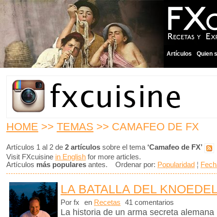
Artículos
Quien 
HOME
>>
TEMAS
>> CAMAFEO DE FX
Artículos 1 al 2 de
2 artículos
sobre el tema
‘Camafeo de FX’
Visit FXcuisine
in English
for more articles.
Artículos
más populares
antes. Ordenar por:
Popularidad
¦
Fech
LA BATALLA DEL KNOEDE
Por fx
en
Recetas
41 comentarios
La historia de un arma secreta alemana