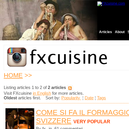
Articles
About
HOME
>>
Listing articles 1 to 2 of
2 articles
Visit FXcuisine
in English
for more articles.
Oldest
articles first. Sort by:
Popularity
¦
Date
¦
Tags
COME SI FA IL FORMAGGI
SVIZZERE
VERY POPULAR
By fx
in
61 commentari