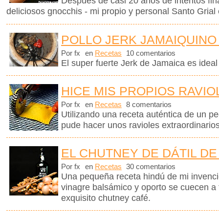
Después de casi 20 años de intentos fin
deliciosos gnocchis - mi propio y personal Santo Grial 
POLLO JERK JAMAIQUINO
Por fx
en
Recetas
10 comentarios
El super fuerte Jerk de Jamaica es ideal
HICE MIS PROPIOS RAVIO
Por fx
en
Recetas
8 comentarios
Utilizando una receta auténtica de un p
pude hacer unos ravioles extraordinario
EL CHUTNEY DE DÁTIL DE
Por fx
en
Recetas
30 comentarios
Una pequeña receta hindú de mi invención
vinagre balsámico y oporto se cuecen a
exquisito chutney café.