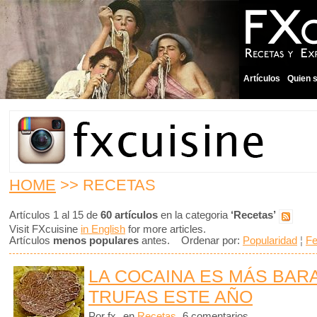
Artículos
Quien 
HOME
>> RECETAS
Artículos 1 al 15 de
60 artículos
en la categoria
‘Recetas’
Visit FXcuisine
in English
for more articles.
Artículos
menos populares
antes. Ordenar por:
Popularidad
¦
F
LA COCAINA ES MÁS BAR
TRUFAS ESTE AÑO
Por fx
en
Recetas
6 comentarios