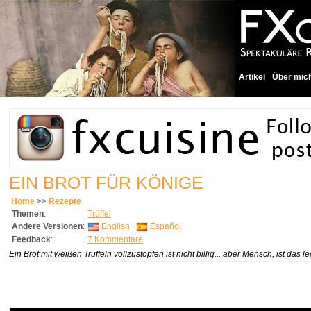
Artikel
Über mic
EIN BROT FÜR KÖNIGE
Home
>>
Rezepte
Themen
:
Trüffel
Andere Versionen
:
English
Español
Feedback
:
7 Kommentare
Ein Brot mit weißen Trüffeln vollzustopfen ist nicht billig... aber Mensch, ist das le