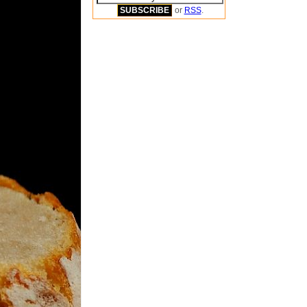
or
RSS
.