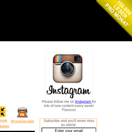
Please follow me on
Instagram
for
lots of new content every week!
Francois
male
Subscribe and you'll never miss
Druckversion
an article:
lution