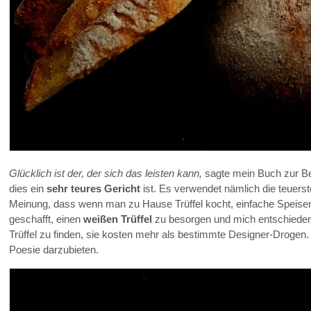
Glücklich ist der, der sich das leisten kann,
sagte mein Buch zur Bes
dies ein
sehr teures Gericht
ist. Es verwendet nämlich die teuerst
Meinung, dass wenn man zu Hause Trüffel kocht, einfache Speisen s
geschafft, einen
weißen Trüffel
zu besorgen und mich entschieden,
Trüffel zu finden, sie kosten mehr als bestimmte Designer-Drogen. 
Poesie darzubieten.