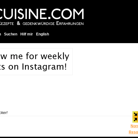
h
Suchen
Hilf mir
English
cker!
Nor
Reso