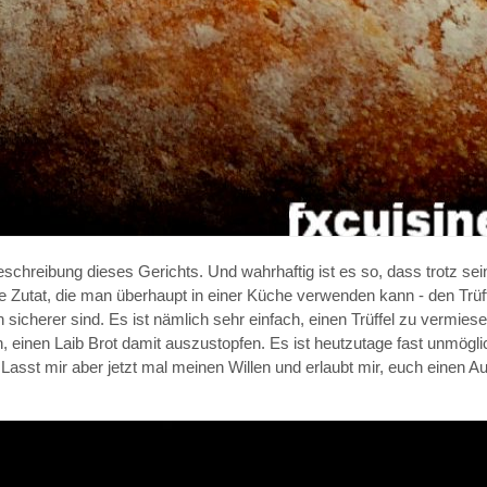
chreibung dieses Gerichts. Und wahrhaftig ist es so, dass trotz sei
e Zutat, die man überhaupt in einer Küche verwenden kann - den Trüffe
icherer sind. Es ist nämlich sehr einfach, einen Trüffel zu vermiese
 einen Laib Brot damit auszustopfen. Es ist heutzutage fast unmögli
Lasst mir aber jetzt mal meinen Willen und erlaubt mir, euch einen A