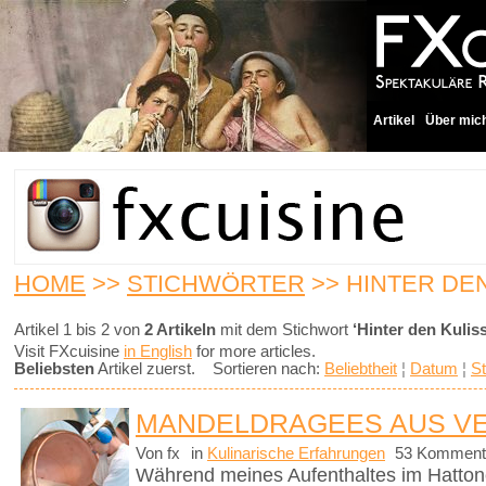
Artikel
Über mic
HOME
>>
STICHWÖRTER
>> HINTER DE
Artikel 1 bis 2 von
2 Artikeln
mit dem Stichwort
‘Hinter den Kulis
Visit FXcuisine
in English
for more articles.
Beliebsten
Artikel zuerst. Sortieren nach:
Beliebtheit
¦
Datum
¦
St
MANDELDRAGEES AUS V
Von fx
in
Kulinarische Erfahrungen
53 Komment
Während meines Aufenthaltes im Hattonc