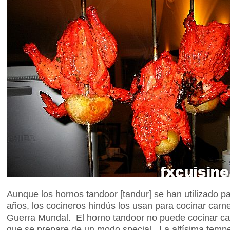
Aunque los hornos tandoor [tandur] se han utilizado p
años, los cocineros hindús los usan para cocinar car
Guerra Mundal. El horno tandoor no puede cocinar 
que se prepare de un modo special. La altísima tempe