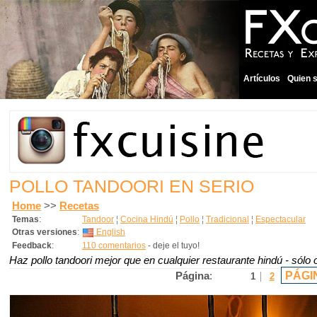
Artículos
Quien 
POLLO TANDOORI EN SERIO
Home
>>
Recetas
Temas
:
Tandoor
¦
Cocina Hindú
¦
Pollo
¦
Tradicional
¦
Espectacular
Otras versiones
:
English
Feedback
:
110 comentarios
- deje el tuyo!
Haz pollo tandoori mejor que en cualquier restaurante hindú - sól
PÁGI
Página
:
1
2