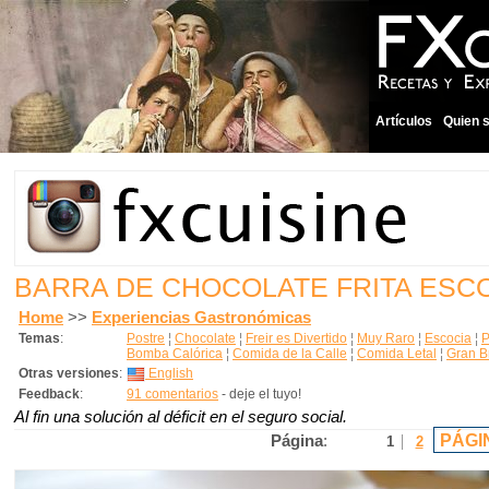
Artículos
Quien 
BARRA DE CHOCOLATE FRITA ESC
Home
>>
Experiencias Gastronómicas
Temas
:
Postre
¦
Chocolate
¦
Freir es Divertido
¦
Muy Raro
¦
Escocia
¦
P
Bomba Calórica
¦
Comida de la Calle
¦
Comida Letal
¦
Gran B
Otras versiones
:
English
Feedback
:
91 comentarios
- deje el tuyo!
Al fin una solución al déficit en el seguro social.
PÁGI
Página
:
1
2