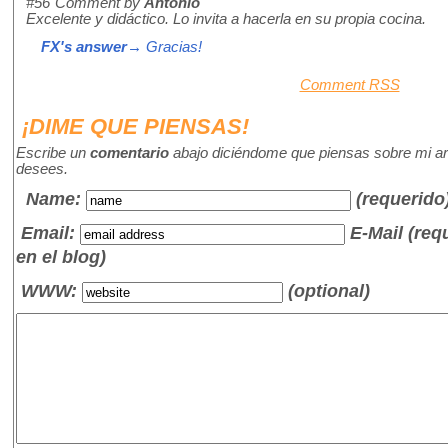
#56
Comment by
Antonio
Excelente y didáctico. Lo invita a hacerla en su propia cocina.
FX's answer
→ Gracias!
Comment RSS
¡DIME QUE PIENSAS!
Escribe un
comentario
abajo diciéndome que piensas sobre mi art
desees.
Name
:
(requerido
Email:
E-Mail (re
en el blog)
WWW:
(optional)