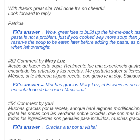
With thanks great site Well done It's so cheerful
Look forward to reply
Patricia
FX's answer
→ Wow, great idea to build up the hit-me-back ta
pasta is not a problem, just if you cooked way more soup than y
reserve the soup to be eaten later before adding the pasta, as
when left overnight.
#52
Comment by
Mary Luz
Acabo de hacer ésta sopa. Realmente fue una experiencia gast
encantado los artículos y las recetas. Me gustaría saber si tiene
México, si te interesa alguna receta, con gusto te la doy. Saludos
FX's answer
→ Muchas gracias Mary Luz, el Eiswein es una 
encanta todo de la cocina Mexicana!
#54
Comment by
yuri
Muchas gracias por la receta, aunque haré algunas modificacion
gusta las sopas con las verduras sobre cocidas, que son mas bi
todos los ingredientes son geniales para incluirlos, muchas graci
FX's answer
→ Gracias a tu por tu visita!