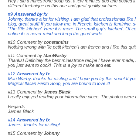
Hey I did a minestrone soup just a few minutes ago and posted it 
different technique on this one and great quality pictures.
#9
Answered by
fx
Johnny, thanks a lot for visiting, I am glad that professionals like
blog, great stuff! If you allow me, in French, kitchen is feminine, so
'The little kitchen'. Here it is more 'The small guy's kitchen'. Of
notice it so never mind and keep the good work!
#10
Comment by
constantins
Nothing wrong with "le petit kitchen"I am french and I like this qui
#11
Comment by
MariWarby
Thanks! Definitely the best minestrone recipe I have ever made, a
you just want to cook! This is a joy to make and eat.
#12
Answered by
fx
Mari Warby, thanks for visiting and I hope you try this soon! If yo
Magical Italian Pesto Soup, you are bound to love it!
#13
Comment by
James Black
I really enjoyed reading your informative piece. The photos were 
Regards
James Black
#14
Answered by
fx
James, thanks for visiting!
#15
Comment by
Johnny