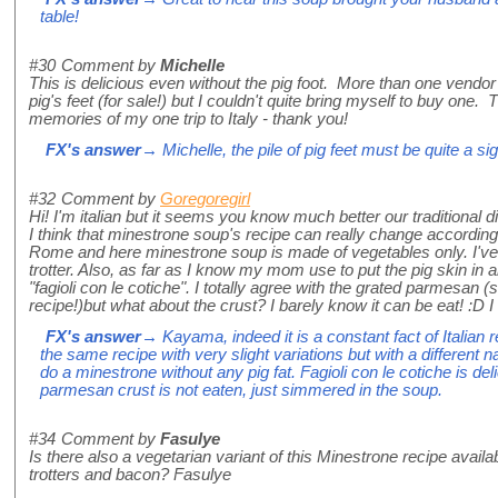
table!
#30
Comment by
Michelle
This is delicious even without the pig foot. More than one vendor
pig's feet (for sale!) but I couldn't quite bring myself to buy one.
memories of my one trip to Italy - thank you!
FX's answer
→ Michelle, the pile of pig feet must be quite a sig
#32
Comment by
Goregoregirl
Hi! I'm italian but it seems you know much better our traditional d
I think that minestrone soup's recipe can really change according to
Rome and here minestrone soup is made of vegetables only. I've 
trotter. Also, as far as I know my mom use to put the pig skin in a
"fagioli con le cotiche". I totally agree with the grated parmesan
recipe!)but what about the crust? I barely know it can be eat! :D I h
FX's answer
→ Kayama, indeed it is a constant fact of Italian 
the same recipe with very slight variations but with a differen
do a minestrone without any pig fat. Fagioli con le cotiche is deli
parmesan crust is not eaten, just simmered in the soup.
#34
Comment by
Fasulye
Is there also a vegetarian variant of this Minestrone recipe avail
trotters and bacon? Fasulye