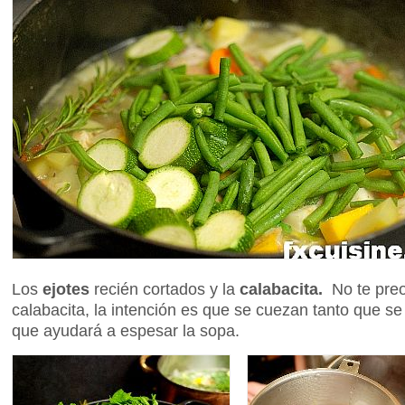
Los
ejotes
recién cortados y la
calabacita.
No te pre
calabacita, la intención es que se cuezan tanto que se
que ayudará a espesar la sopa.