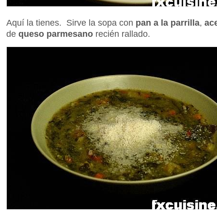
Aquí la tienes. Sirve la sopa con
pan a la parrilla
,
ace
de
queso parmesano
recién rallado.