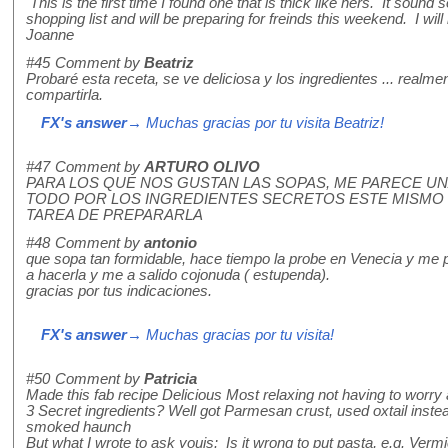
This is the first time I found one that is thick like hers. It soun
shopping list and will be preparing for freinds this weekend. I w
Joanne
#45
Comment by
Beatriz
Probaré esta receta, se ve deliciosa y los ingredientes ... realme
compartirla.
FX's answer
→ Muchas gracias por tu visita Beatriz!
#47
Comment by
ARTURO OLIVO
PARA LOS QUE NOS GUSTAN LAS SOPAS, ME PARECE U
TODO POR LOS INGREDIENTES SECRETOS ESTE MISMO F
TAREA DE PREPARARLA
#48
Comment by
antonio
que sopa tan formidable, hace tiempo la probe en Venecia y me 
a hacerla y me a salido cojonuda ( estupenda).
gracias por tus indicaciones.
FX's answer
→ Muchas gracias por tu visita!
#50
Comment by
Patricia
Made this fab recipe Delicious Most relaxing not having to worry a
3 Secret ingredients? Well got Parmesan crust, used oxtail instead
smoked haunch
But what I wrote to ask youis: Is it wrong to put pasta, e.g. Vermi