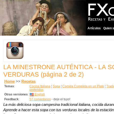
Artículos
Quien 
LA MINESTRONE AUTÉNTICA - LA S
VERDURAS
(página 2 de 2)
Home
>>
Recetas
Temas
:
Cocina Italiana
¦
Sopa
¦
Comida Completa en un Plato
¦
Tradi
preferidos
Otras versiones
:
English
Feedback
:
57 comentarios
- deje el tuyo!
La más deliciosa sopa campesina tradicional italiana, cocida duran
Aprende a hacer esta sopa con tus verduras locales de la estación