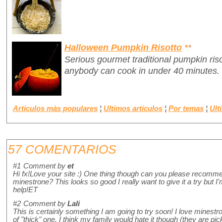
Halloween Pumpkin Risotto
**
Serious gourmet traditional pumpkin ris
anybody can cook in under 40 minutes.
Artículos màs populares
¦
Ultimos artículos
¦
Por temas
¦
Ult
57 COMENTARIOS
#1
Comment by
et
Hi fx!Love your site :) One thing though can you please recomme
minestrone? This looks so good I really want to give it a try but I
help!ET
#2
Comment by
Lali
This is certainly something I am going to try soon! I love minestro
of "thick" one. I think my family would hate it though (they are pick