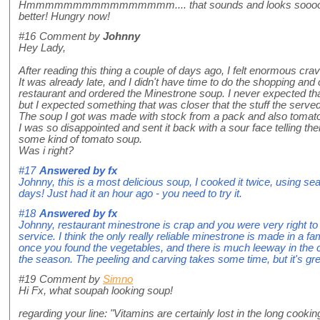
Hmmmmmmmmmmmmmmmm.... that sounds and looks sooooooooo 
better! Hungry now!
#16
Comment by
Johnny
Hey Lady,
After reading this thing a couple of days ago, I felt enormous cra
It was already late, and I didn't have time to do the shopping and 
restaurant and ordered the Minestrone soup. I never expected that
but I expected something that was closer that the stuff the serve
The soup I got was made with stock from a pack and also tomat
I was so disappointed and sent it back with a sour face telling the
some kind of tomato soup.
Was i right?
#17
Answered by
fx
Johnny, this is a most delicious soup, I cooked it twice, using sea
days! Just had it an hour ago - you need to try it.
#18
Answered by
fx
Johnny, restaurant minestrone is crap and you were very right to
service. I think the only really reliable minestrone is made in a fam
once you found the vegetables, and there is much leeway in the c
the season. The peeling and carving takes some time, but it's gre
#19
Comment by
Simno
Hi Fx, what soupah looking soup!
regarding your line: "Vitamins are certainly lost in the long cooki