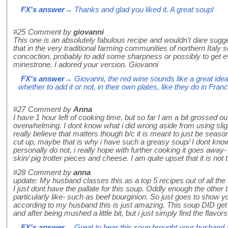
FX's answer
→ Thanks and glad you liked it. A great soup!
#25
Comment by
giovanni
This one is an absolutely fabulous recipe and wouldn't dare sug
that in the very traditional farming communities of northern Ital
concoction, probably to add some sharpness or possibly to get 
minestrone. I adored your version. Giovanni
FX's answer
→ Giovanni, the red wine sounds like a great ide
whether to add it or not, in their own plates, like they do in Fran
#27
Comment by
Anna
I have 1 hour left of cooking time, but so far I am a bit grossed o
overwhelming. I dont know what i did wrong aside from using slight
really believe that matters though b/c it is meant to just be seas
cut up, maybe that is why i have such a greasy soup/ I dont know
personally do not, i really hope with further cooking it goes away- 
skin/ pig trotter pieces and cheese. I am quite upset that it is not t
#28
Comment by
anna
update: My husband classes this as a top 5 recipes out of all the
I just dont have the pallate for this soup. Oddly enough the other 
particularly like- such as beef bourginion. So just goes to show yo
according to my husband this is just amazing. This soup DID get 
and after being mushed a little bit, but i just simply find the flavor
FX's answer
→ Great to hear this soup brought your husband a