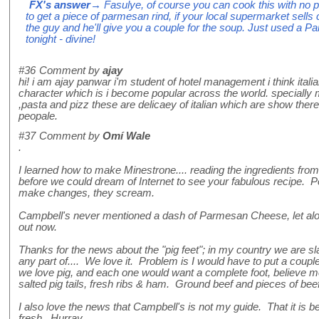
FX's answer
→ Fasulye, of course you can cook this with no pa
to get a piece of parmesan rind, if your local supermarket sells
the guy and he'll give you a couple for the soup. Just used a P
tonight - divine!
#36
Comment by
ajay
hi! i am ajay panwar i'm student of hotel management i think italia
character which is i become popular across the world. specially 
,pasta and pizz these are delicaey of italian which are show there c
peopale.
#37
Comment by
Omí Wale
.
I learned how to make Minestrone.... reading the ingredients fro
before we could dream of Internet to see your fabulous recipe. P
make changes, they scream.
Campbell's never mentioned a dash of Parmesan Cheese, let alon
out now.
Thanks for the news about the "pig feet"; in my country we are slave
any part of.... We love it. Problem is I would have to put a couple
we love pig, and each one would want a complete foot, believe m
salted pig tails, fresh ribs & ham. Ground beef and pieces of bee
I also love the news that Campbell's is not my guide. That it is b
fresh. Hurray.