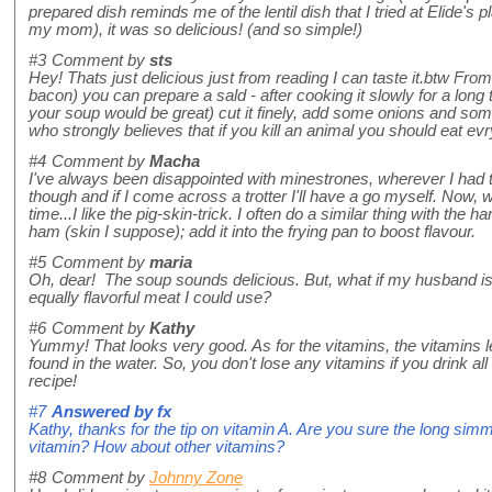
prepared dish reminds me of the lentil dish that I tried at Elide's p
my mom), it was so delicious! (and so simple!)
#3
Comment by
sts
Hey! Thats just delicious just from reading I can taste it.btw From
bacon) you can prepare a sald - after cooking it slowly for a long t
your soup would be great) cut it finely, add some onions and some v
who strongly believes that if you kill an animal you should eat ev
#4
Comment by
Macha
I've always been disappointed with minestrones, wherever I had t
though and if I come across a trotter I'll have a go myself. Now, w
time...I like the pig-skin-trick. I often do a similar thing with the ha
ham (skin I suppose); add it into the frying pan to boost flavour.
#5
Comment by
maria
Oh, dear! The soup sounds delicious. But, what if my husband is
equally flavorful meat I could use?
#6
Comment by
Kathy
Yummy! That looks very good. As for the vitamins, the vitamins l
found in the water. So, you don't lose any vitamins if you drink a
recipe!
#7
Answered by
fx
Kathy, thanks for the tip on vitamin A. Are you sure the long sim
vitamin? How about other vitamins?
#8
Comment by
Johnny Zone