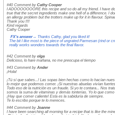
#40
Comment by
Cathy Cooper
I ADOOOOOOORE this recipe and so do all my friend. I have done
true that the secret ingredients make one hell of a difference. I 
an allergy problem but the trotters make up for it in flavour. Spin
Thank you !!!!
Kind regards
Cathy Cooper
FX's answer
→ Thanks Cathy, glad you liked it!
The bit I like most is the piece of ungrated Parmesan (rind or cr
really works wonders towards the final flavor.
#42
Comment by
olga
Delicioso, lo hare mañana, no me preocupa el tiempo
#43
Comment by
Ander
¡Hola!
¡Tú sí que sabes...! Las sopas bien hechas como lo hacían nue
lo mejor que podemos comer. ¡Si nuestras abuelas vivían fuerte
Todo eso de la nutrición es un fraude. Si yo te contara... Nos tr
somos la suma de vitaminas y demás tonterías. Yo lo que como 
¡Hay que comer caliente! Esta es la sabiduría de siempre.
Te lo escribo porque te lo mereces.
#44
Comment by
Joanne
I have been searching all morning for a recipe that is like the m