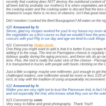
recently that cooking does NOT destroy the nutritional content o
all been told by probably our mothers) It is when vegetables are b
the cooking water and the cooking water is discard that the loss 
retained in soups there is no loss of vitamins. Isn't that good new
Did I mention I cooked the Beef Bourguignon? All eaten on the nigh
#20
Answered by
fx
Simon, glad my recipes worked for you! In my house my mom alw
the vegetables as a first course so that we wouldn't lose the pre
concurs with you! Pity in our day and age we tend to cook things 
#21
Comment by
Walter Aprile
One thing you might want to add is that it is better if you scrape t
adding it to the soup. The rind on Parmigiano cheese is regularly 
dubious quality during the aging process, and these oils do go ran
time. Plus, the rind is really the outer skin of the cheese - Parmi
it is transported in trucks with people with boots climbing on the 
Just a little scraping: maybe one millimeter, just enough to get the
challenged readers, one millimeter would be more or less 1/25 of a
inch, to stay with the tradition of using unspeakably inconvenient
#22
Answered by
fx
Walter you are very right not to trust the Parmesan rind, in fact
and not especially the rind, who knows what they use on the oute
#23
Comment by
cmm
Very easy to follow and great photography. Thank You!!!