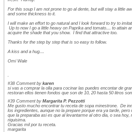
For this soup I am not prone to go al dente, but will stay a littl
and some thickness to it.
I will make an effort to go natural and I look forward to try to im
Up to now I go a little heavy on Paprika and tomato.... to attain a
acquire the shade that you show. I find that attractive too.
Thanks for the step by step that is so easy to follow.
A kiss and a hug....
Omí Wale
.
#38
Comment by
karen
si vas a comprar la olla para cocinar las puedes encontar de gra
restoran ellos tienen fondos que son de 10, 20 hasta 50 litros son
#39
Comment by
Margarita P. Pezzotti
Me gusto mucho encontrar tu receta de sopa minestrone. De inm
los ingredientes, aunque no la prepare porque era ya tarde, per
que la preparaba asi es que al levantarme al otro dia, o sea ho
riquisima.
Gracias mil por tu receta.
margarita