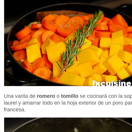
Una varita de
romero
o
tomillo
se cocinará con la so
laurel y amarrar todo en la hoja exterior de un poro p
francesa.