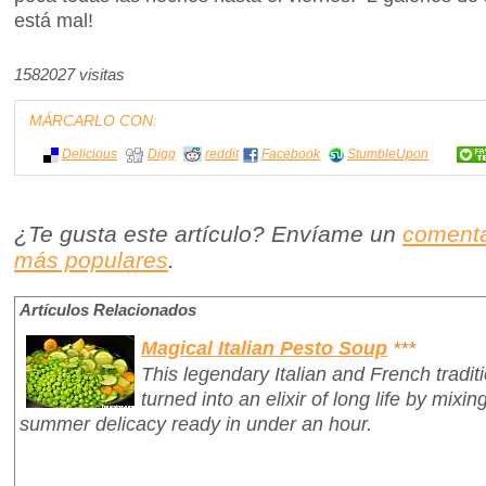
está mal!
1582027 visitas
MÁRCARLO CON:
Delicious
Digg
reddit
Facebook
StumbleUpon
¿Te gusta este artículo? Envíame un
comenta
más populares
.
Artículos Relacionados
Magical Italian Pesto Soup
***
This legendary Italian and French tradit
turned into an elixir of long life by mixin
summer delicacy ready in under an hour.