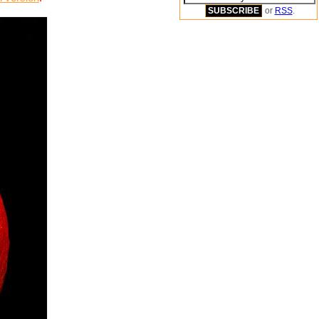
or
RSS
.