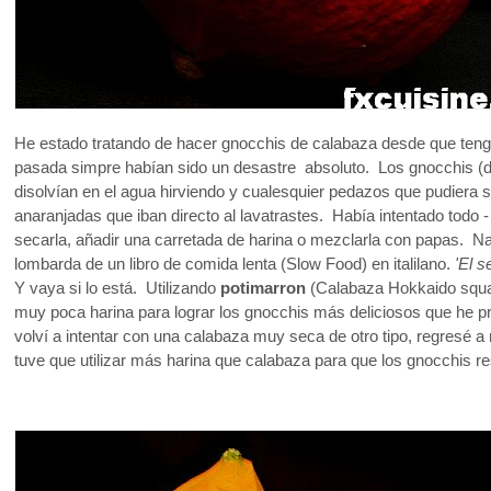
He estado tratando de hacer gnocchis de calabaza desde que teng
pasada simpre habían sido un desastre absoluto. Los gnocchis (d
disolvían en el agua hirviendo y cualesquier pedazos que pudiera 
anaranjadas que iban directo al lavatrastes. Había intentado todo 
secarla, añadir una carretada de harina o mezclarla con papas. N
lombarda de un libro de comida lenta (Slow Food) en italilano.
'El s
Y vaya si lo está. Utilizando
potimarron
(Calabaza Hokkaido squas
muy poca harina para lograr los gnocchis más deliciosos que he pr
volví a intentar con una calabaza muy seca de otro tipo, regresé
tuve que utilizar más harina que calabaza para que los gnocchis res