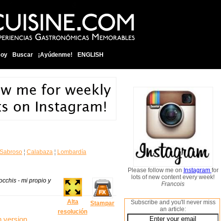
soy
Buscar
¡Ayúdenme!
ENGLISH
 Sabroso
¦
Calabaza
¦
Lombardía
Please follow me on
Instagram
for
lots of new content every week!
cchis - mi propio y
Francois
Alta
Subscribe and you'll never miss
Stampar
an article:
resolución
n version
.