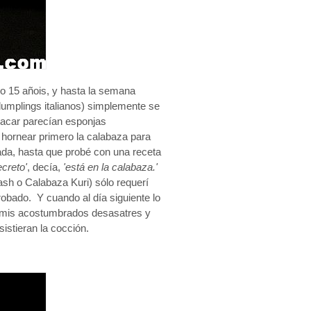
o 15 añois, y hasta la semana
umplings italianos) simplemente se
sacar parecían esponjas
- hornear primero la calabaza para
ada, hasta que probé con una receta
ecreto'
, decía,
'está en la calabaza.'
h o Calabaza Kuri) sólo requerí
obado. Y cuando al día siguiente lo
 a mis acostumbrados desasatres y
istieran la cocción.