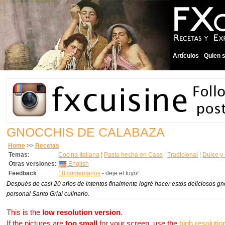
Artículos
Quien 
GNOCCHIS DE CALABAZA
Home
>>
Recetas
Temas
:
Cocina Italiana
¦
Pasta hecha en Casa
¦
Tradicional
¦
Dulce y
Otras versiones
:
English
Feedback
:
18 comentarios
- deje el tuyo!
Después de casi 20 años de intentos finalmente logré hacer estos deliciosos gno
personal Santo Grial culinario.
This is the
low resolution version
.
If the pictures are
too small
for your screen, use the
high resolutio