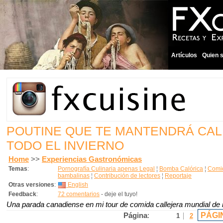
Artículos
Quien 
POUTINE QUE TE MANTENDRÁ CAL
TODO EL INVIERNO
Home
>>
Experiencias Gastronómicas
Temas
:
Pornografía Culinaria apenas Legal
¦
Bomba Calórica
¦
Comid
bambalinas
¦
Contribución de lectores
¦
Reportaje
Otras versiones
:
English
Feedback
:
72 comentarios
- deje el tuyo!
Una parada canadiense en mi tour de comida callejera mundial de in
PÁGI
Página
:
1
2