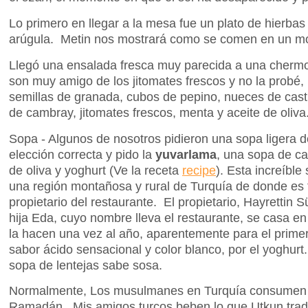
Lo primero en llegar a la mesa fue un plato de hierbas 
arúgula. Metin nos mostrará como se comen en un 
Llegó una ensalada fresca muy parecida a una chermo
son muy amigo de los jitomates frescos y no la probé,
semillas de granada, cubos de pepino, nueces de castil
de cambray, jitomates frescos, menta y aceite de oliva
Sopa - Algunos de nosotros pidieron una sopa ligera d
elección correcta y pido la
yuvarlama
, una sopa de ca
de oliva y yoghurt (Ve la receta
recipe
). Esta increíble
una región montañosa y rural de Turquía de donde es t
propietario del restaurante. El propietario, Hayrettin 
hija Eda, cuyo nombre lleva el restaurante, se casa e
la hacen una vez al año, aparentemente para el prim
sabor ácido sensacional y color blanco, por el yoghurt
sopa de lentejas sabe sosa.
Normalmente, Los musulmanes en Turquía consumen al
Ramadán. Mis amigos turcos beben lo que Utkun trad