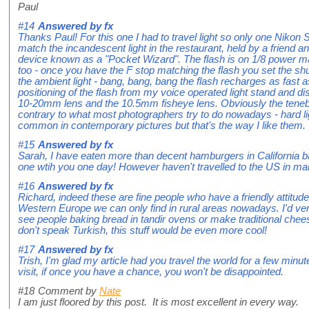
Paul
#14
Answered by
fx
Thanks Paul! For this one I had to travel light so only one Nikon
match the incandescent light in the restaurant, held by a friend 
device known as a "Pocket Wizard". The flash is on 1/8 power 
too - once you have the F stop matching the flash you set the shutt
the ambient light - bang, bang, bang the flash recharges as fast
positioning of the flash from my voice operated light stand and d
10-20mm lens and the 10.5mm fisheye lens. Obviously the tenebris
contrary to what most photographers try to do nowadays - hard l
common in contemporary pictures but that's the way I like them
#15
Answered by
fx
Sarah, I have eaten more than decent hamburgers in California ba
one wtih you one day! However haven't travelled to the US in ma
#16
Answered by
fx
Richard, indeed these are fine people who have a friendly attitude
Western Europe we can only find in rural areas nowadays. I'd very
see people baking bread in tandir ovens or make traditional chee
don't speak Turkish, this stuff would be even more cool!
#17
Answered by
fx
Trish, I'm glad my article had you travel the world for a few minute
visit, if once you have a chance, you won't be disappointed.
#18
Comment by
Nate
I am just floored by this post. It is most excellent in every way.