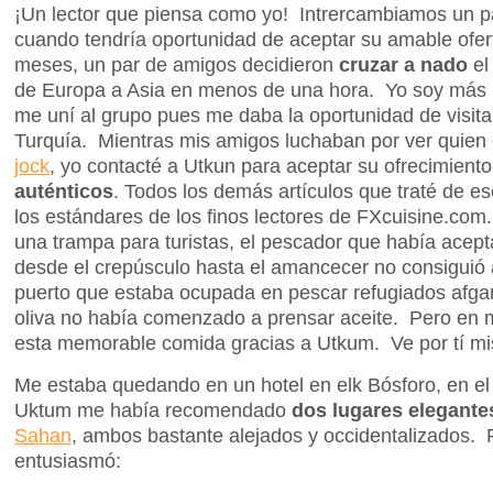
¡Un lector que piensa como yo! Intrercambiamos un p
cuando tendría oportunidad de aceptar su amable ofe
meses, un par de amigos decidieron
cruzar a nado
e
de Europa a Asia en menos de una hora. Yo soy más
me uní al grupo pues me daba la oportunidad de visi
Turquía. Mientras mis amigos luchaban por ver quien 
jock
, yo contacté a Utkun para aceptar su ofrecimient
auténticos
. Todos los demás artículos que traté de es
los estándares de los finos lectores de FXcuisine.com.
una trampa para turistas, el pescador que había acep
desde el crepúsculo hasta el amancecer no consiguió a
puerto que estaba ocupada en pescar refugiados afgano
oliva no había comenzado a prensar aceite. Pero en m
esta memorable comida gracias a Utkum. Ve por tí m
Me estaba quedando en un hotel en elk Bósforo, en el
Uktum me había recomendado
dos lugares elegante
Sahan
, ambos bastante alejados y occidentalizados.
entusiasmó: