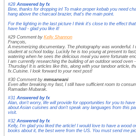
#28
Answered by
fx
Bine, thanks for dropping in! To make proper kebab you need ch
hang above the charcaol brazier, that's the main point.
For the lighting in the last picture I think it's close to the effect t
have had - glad you like it!
#29
Comment by
Kelly Shannon
François,
A mesmerizing documentary. The photography was wonderful. I w
student at school today. Luckily he is too young at present to fast;
watering when he sees the delicious meal you were fortunate eno
I am currently researching the building of an outdoor wood oven - 
Thursday! It is articles like this, along with your tandoor article,
fx.Cuisine. I look forward to your next post!
#30
Comment by
mmsarwani
Even after breaking my fast, I still have sufficient room to consu
Ramadan Mubarak.
#31
Answered by
fx
Alan, don't worry, life will provide for opportunities for you to hav
about Asian cuisines and don't speak any languages from this part 
visit.
#32
Answered by
fx
Kelly, I'm glad you liked the article! I would love to have a wood
books about it, the best were from the US. You must send me pict