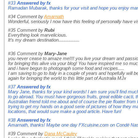
#33
Answered by
fx
Ramadan Mubarak, thanks for your visit and hope you enjoy man
#34
Comment by
Amarnath
Wonderful, seriously I now have this feeling of personally have vi
#35
Comment by
Rubi
Everything look marvelicious.
It’s my dream destination.................
#36
Comment by
Mary-Jane
you never cease to amaze me!!!! you live your dream and passio
for bringing this alive via your blog! You have inspired me so mu
and i have begun to photograph some food and recipes.....
I am saving to go to Italy in a couple of years and hopefully will
again for bringing the world to this little part of Australia MJx
#37
Answered by
fx
Mary Jane, thanks for your kind words! I am sure you'll find much
to go abroad. You must have gorgeous fruits, great edible cacti, 
Australian friend told me about and of course the pie floater fro
trying to get my hands on a good serie of pictures of how they mak
locations, that would sure make a good article. Have fun!
#38
Answered by
fx
Amarnath, thanks! Maybe one day FXcuisine.com on Condé Na
#39
Comment by
Dana McCauley