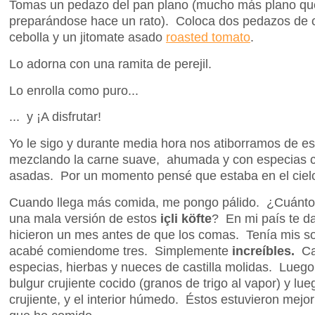
Tomas un pedazo del pan plano (mucho más plano qu
preparándose hace un rato). Coloca dos pedazos de c
cebolla y un jitomate asado
roasted tomato
.
Lo adorna con una ramita de perejil.
Lo enrolla como puro...
... y ¡A disfrutar!
Yo le sigo y durante media hora nos atiborramos de es
mezclando la carne suave, ahumada y con especias c
asadas. Por un momento pensé que estaba en el ciel
Cuando llega más comida, me pongo pálido. ¿Cuánto
una mala versión de estos
içli köfte
? En mi país te da
hicieron un mes antes de que los comas. Tenía mis so
acabé comiendome tres. Simplemente
increíbles.
Ca
especias, hierbas y nueces de castilla molidas. Luego
bulgur crujiente cocido (granos de trigo al vapor) y lueg
crujiente, y el interior húmedo. Éstos estuvieron mejo