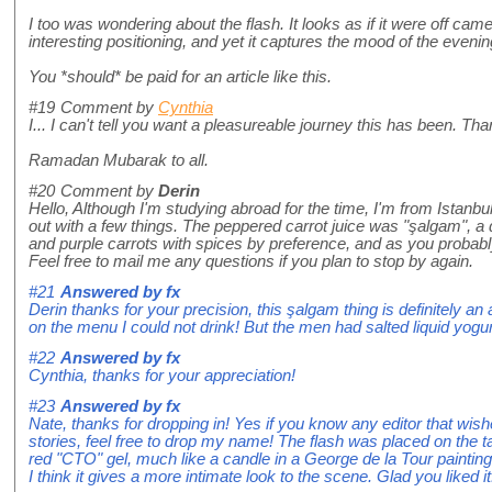
I too was wondering about the flash. It looks as if it were off came
interesting positioning, and yet it captures the mood of the evenin
You *should* be paid for an article like this.
#19
Comment by
Cynthia
I... I can't tell you want a pleasureable journey this has been. Th
Ramadan Mubarak to all.
#20
Comment by
Derin
Hello, Although I'm studying abroad for the time, I'm from Istanbul
out with a few things. The peppered carrot juice was "şalgam", a
and purple carrots with spices by preference, and as you probably re
Feel free to mail me any questions if you plan to stop by again.
#21
Answered by
fx
Derin thanks for your precision, this şalgam thing is definitely an 
on the menu I could not drink! But the men had salted liquid yogurt
#22
Answered by
fx
Cynthia, thanks for your appreciation!
#23
Answered by
fx
Nate, thanks for dropping in! Yes if you know any editor that wis
stories, feel free to drop my name! The flash was placed on the ta
red "CTO" gel, much like a candle in a George de la Tour painting
I think it gives a more intimate look to the scene. Glad you liked it