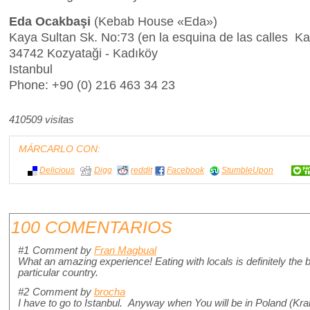
Eda Ocakbaşi
(Kebab House «Eda»)
Kaya Sultan Sk. No:73 (en la esquina de las calles Ka
34742 Kozyataği - Kadıköy
Istanbul
Phone: +90 (0) 216 463 34 23
410509 visitas
MÁRCARLO CON:
Delicious
Digg
reddit
Facebook
StumbleUpon
100 COMENTARIOS
#1
Comment by
Fran Magbual
What an amazing experience! Eating with locals is definitely the b
particular country.
#2
Comment by
brocha
I have to go to Istanbul. Anyway when You will be in Poland (Krak