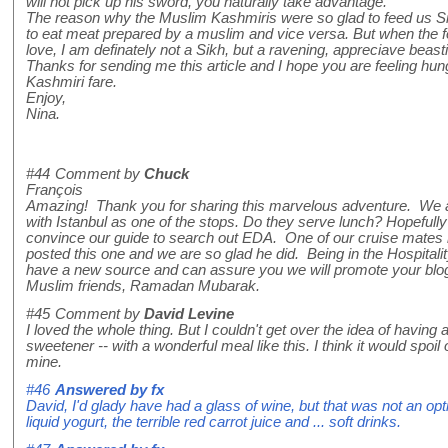
will not pick up his sword, you naturally take advantage.
The reason why the Muslim Kashmiris were so glad to feed us Sik
to eat meat prepared by a muslim and vice versa. But when the f
love, I am definately not a Sikh, but a ravening, appreciave beasti
Thanks for sending me this article and I hope you are feeling hung
Kashmiri fare.
Enjoy,
Nina.
#44
Comment by
Chuck
François
Amazing! Thank you for sharing this marvelous adventure. We a
with Istanbul as one of the stops. Do they serve lunch? Hopeful
convince our guide to search out EDA. One of our cruise mates 
posted this one and we are so glad he did. Being in the Hospitalit
have a new source and can assure you we will promote your blog 
Muslim friends, Ramadan Mubarak.
#45
Comment by
David Levine
I loved the whole thing. But I couldn't get over the idea of having a
sweetener -- with a wonderful meal like this. I think it would spoil 
mine.
#46
Answered by
fx
David, I'd glady have had a glass of wine, but that was not an opt
liquid yogurt, the terrible red carrot juice and ... soft drinks.