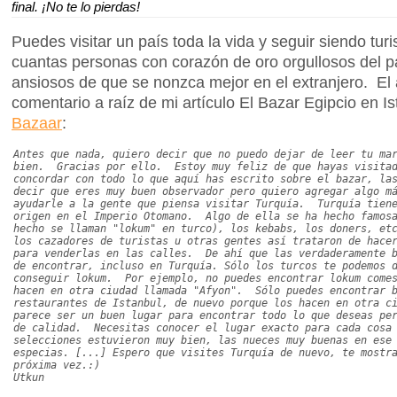
final. ¡No te lo pierdas!
Puedes visitar un país toda la vida y seguir siendo turi
cuantas personas con corazón de oro orgullosos del pa
ansiosos de que se nonzca mejor en el extranjero. El 
comentario a raíz de mi artículo El Bazar Egipcio en I
Bazaar
:
Antes que nada, quiero decir que no puedo dejar de leer tu ma
bien. Gracias por ello. Estoy muy feliz de que hayas visitad
concordar con todo lo que aquí has escrito sobre el bazar, la
decir que eres muy buen observador pero quiero agregar algo m
ayudarle a la gente que piensa visitar Turquía. Turquía tiene
origen en el Imperio Otomano. Algo de ella se ha hecho famosa
hecho se llaman "lokum" en turco), los kebabs, los doners, et
los cazadores de turistas u otras gentes así trataron de hace
para venderlas en las calles. De ahí que las verdaderamente b
de encontrar, incluso en Turquía. Sólo los turcos te podemos 
conseguir lokum. Por ejemplo, no puedes encontrar lokum comes
hacen en otra ciudad llamada "Afyon". Sólo puedes encontrar b
restaurantes de Istanbul, de nuevo porque los hacen en otra c
parece ser un buen lugar para encontrar todo lo que deseas pe
de calidad. Necesitas conocer el lugar exacto para cada cosa
selecciones estuvieron muy bien, las nueces muy buenas en ese
especias. [...] Espero que visites Turquía de nuevo, te mostr
próxima vez.:)
Utkun