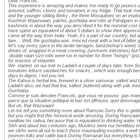
Dear Francois.
This experience is amazing and makes me ready to go pounce up
aniseed, saffron, cloves and tomatoes in my fridge. That took me
and the younger sibling Binky , the three Mosquitoes on an explor
Kashmiri Waazwaan, yakhni, gushtaba and rotis at Pahalgam in o
kashmiris in about the way you described it for the nominal cost 
have spent an equivalent of about 5 dollars to show their apprecia
came all the way from India- Yeah, it's a part of our country, but 
fare.. . Well, the gushtaba was minced meat with a hint of bitte
let's say every spice in the larder tarragon, basil,bishop's weed,
dream of, wrapped in a meat covering, (ummmm intestines) but h
double naan size rotis were six in number for three "hongry" griz
for reasons of etiquette.
We started on our trek to Ladakh a couple of days later, from S
tomatoes lettuce sandwiches for snacks , which was enough bec
days to digest, I kid you not.
The Kahva is herbal tea, brewed in a silver samovar, salted and 
Ladakh also, we had that tea, salted ,buttered along with yak meat
Gushtaba.
Comme je suis desolee Francois, que vous ne pouvez pas mange
parce que la situation politique la bas est affreuse, quel dommage
But oh, that Wazwaan!
Let me tell you something more about Ramzan.Sorry this is getting
but you might find this historical aside amusing. During Ramzaan
swallow his saliva, because that is equivalent to drinking water. H
Sikh and about two centuries ago, Muslims were our heriditary
we sikhs went all out to teach those maurauding muslims a well 
(women folk) and cattle back.During Ramazan but everything is 