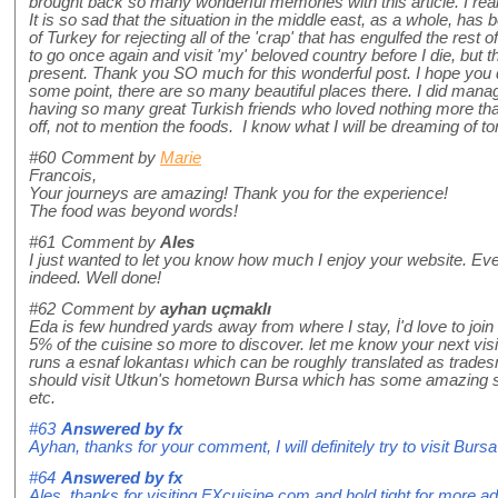
brought back so many wonderful memories with this article. I real
It is so sad that the situation in the middle east, as a whole, ha
of Turkey for rejecting all of the 'crap' that has engulfed the rest 
to go once again and visit 'my' beloved country before I die, but th
present. Thank you SO much for this wonderful post. I hope you d
some point, there are so many beautiful places there. I did manage 
having so many great Turkish friends who loved nothing more th
off, not to mention the foods. I know what I will be dreaming of to
#60
Comment by
Marie
Francois,
Your journeys are amazing! Thank you for the experience!
The food was beyond words!
#61
Comment by
Ales
I just wanted to let you know how much I enjoy your website. Eve
indeed. Well done!
#62
Comment by
ayhan uçmaklı
Eda is few hundred yards away from where I stay, İ'd love to joi
5% of the cuisine so more to discover. let me know your next visi
runs a esnaf lokantası which can be roughly translated as trade
should visit Utkun's hometown Bursa which has some amazing stuf
etc.
#63
Answered by
fx
Ayhan, thanks for your comment, I will definitely try to visit Bursa 
#64
Answered by
fx
Ales, thanks for visiting FXcuisine.com and hold tight for more a