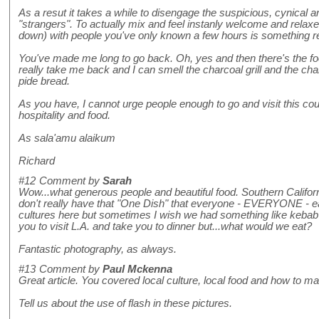
As a resut it takes a while to disengage the suspicious, cynical 
"strangers". To actually mix and feel instanly welcome and relaxed
down) with people you've only known a few hours is something re
You've made me long to go back. Oh, yes and then there's the fo
really take me back and I can smell the charcoal grill and the ch
pide bread.
As you have, I cannot urge people enough to go and visit this co
hospitality and food.
As sala'amu alaikum
Richard
#12
Comment by
Sarah
Wow...what generous people and beautiful food. Southern Californ
don't really have that "One Dish" that everyone - EVERYONE - eat
cultures here but sometimes I wish we had something like kebab in
you to visit L.A. and take you to dinner but...what would we eat?
Fantastic photography, as always.
#13
Comment by
Paul Mckenna
Great article. You covered local culture, local food and how to m
Tell us about the use of flash in these pictures.