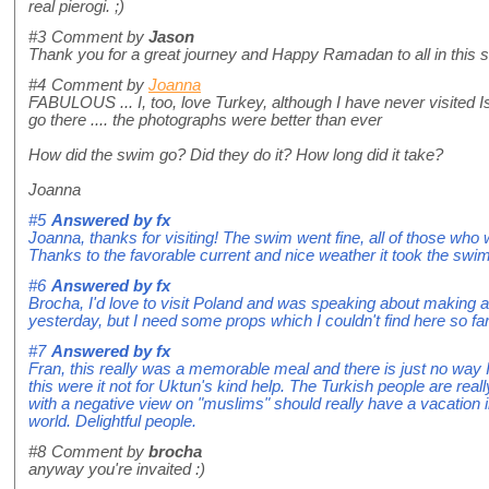
real pierogi. ;)
#3
Comment by
Jason
Thank you for a great journey and Happy Ramadan to all in this s
#4
Comment by
Joanna
FABULOUS ... I, too, love Turkey, although I have never visited
go there .... the photographs were better than ever
How did the swim go? Did they do it? How long did it take?
Joanna
#5
Answered by
fx
Joanna, thanks for visiting! The swim went fine, all of those who w
Thanks to the favorable current and nice weather it took the swi
#6
Answered by
fx
Brocha, I'd love to visit Poland and was speaking about making an
yesterday, but I need some props which I couldn't find here so far
#7
Answered by
fx
Fran, this really was a memorable meal and there is just no way 
this were it not for Uktun's kind help. The Turkish people are re
with a negative view on "muslims" should really have a vacation 
world. Delightful people.
#8
Comment by
brocha
anyway you're invaited :)