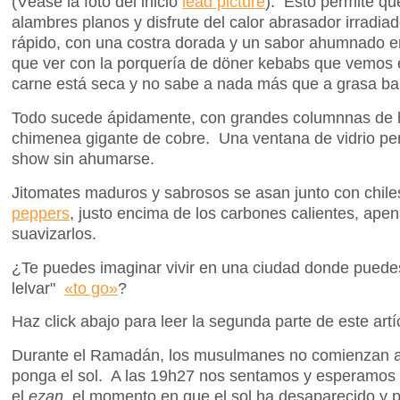
(Véase la foto del inicio
lead picture
). Esto permite qu
alambres planos y disfrute del calor abrasador irradia
rápido, con una costra dorada y un sabor ahumnado en
que ver con la porquería de döner kebabs que vemos 
carne está seca y no sabe a nada más que a grasa ba
Todo sucede ápidamente, con grandes columnnas de 
chimenea gigante de cobre. Una ventana de vidrio permi
show sin ahumarse.
Jitomates maduros y sabrosos se asan junto con chil
peppers
, justo encima de los carbones calientes, ape
suavizarlos.
¿Te puedes imaginar vivir en una ciudad donde puede
lelvar"
«to go»
?
Haz click abajo para leer la segunda parte de este artí
Durante el Ramadán, los musulmanes no comienzan a
ponga el sol. A las 19h27 nos sentamos y esperamos 
el
ezan
, el momento en que el sol ha desaparecido y