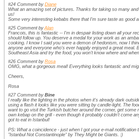
#24
Comment by
Diane
What an amazing set of pictures. Thanks for taking so many and 
us!
Some very interesting kebabs there that I'm sure taste as good a
#25
Comment by
Alan
Francois, this is fantastic -- I'm in despair listing down all your 
should follow up. You deserve a medal for your work as an ambas
cooking. I know I said you were a demon of hedonism, now I think 
anyone and everyone who's ever happily enjoyed a great meal. B
Southeast Asia and try the food, you won't know where and when
#26
Comment by
Rosa
OMG, what a gorgeous meal! Everything looks fantastic and mighty
Cheers,
Rosa
#27
Comment by
Bine
I really like the lighting in the photos when it's already dark out
using a flash it looks like you were sitting by candle-light. The
want to go visit the Turkish butcher around the corner, get som
own kebap on the grill - even though it probably couldn't come a
got to eat in Istanbul!
PS: What a coincidence - just when I got your e-mail notification
"Istanbul Not Constantinople" by They Might be Giants. :)