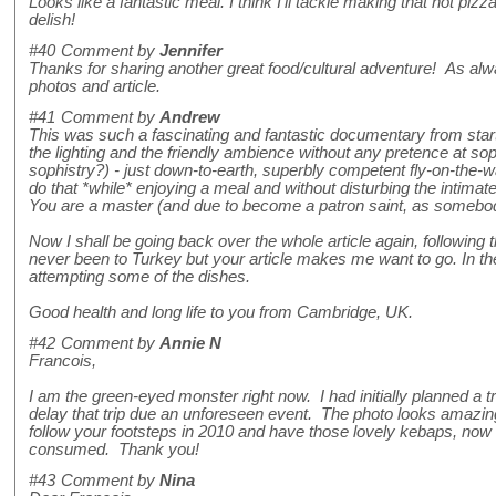
Looks like a fantastic meal. I think I'll tackle making that not pi
delish!
#40
Comment by
Jennifer
Thanks for sharing another great food/cultural adventure! As alw
photos and article.
#41
Comment by
Andrew
This was such a fascinating and fantastic documentary from start
the lighting and the friendly ambience without any pretence at sop
sophistry?) - just down-to-earth, superbly competent fly-on-the-
do that *while* enjoying a meal and without disturbing the intim
You are a master (and due to become a patron saint, as somebod
Now I shall be going back over the whole article again, following t
never been to Turkey but your article makes me want to go. In the
attempting some of the dishes.
Good health and long life to you from Cambridge, UK.
#42
Comment by
Annie N
Francois,
I am the green-eyed monster right now. I had initially planned a tri
delay that trip due an unforeseen event. The photo looks amazing
follow your footsteps in 2010 and have those lovely kebaps, now
consumed. Thank you!
#43
Comment by
Nina