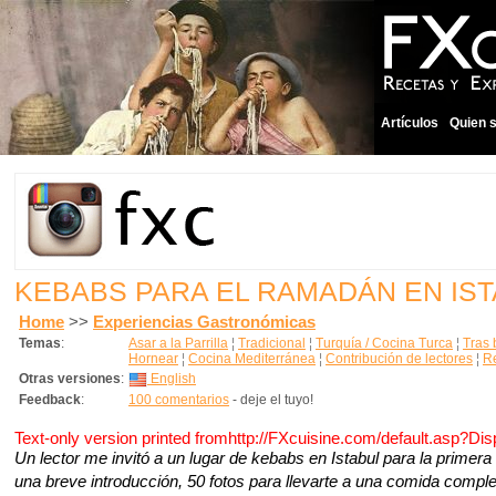
Artículos
Quien 
KEBABS PARA EL RAMADÁN EN IS
Home
>>
Experiencias Gastronómicas
Temas
:
Asar a la Parrilla
¦
Tradicional
¦
Turquía / Cocina Turca
¦
Tras
Hornear
¦
Cocina Mediterránea
¦
Contribución de lectores
¦
Re
Otras versiones
:
English
Feedback
:
100 comentarios
- deje el tuyo!
Text-only version printed fromhttp://FXcuisine.com/default.asp?Di
Un lector me invitó a un lugar de kebabs en Istabul para la prim
una breve introducción, 50 fotos para llevarte a una comida comple