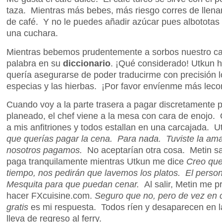
taza. Mientras más bebes, más riesgo corres de llenar
de café. Y no le puedes añadir azúcar pues albototas 
una cuchara.
Mientras bebemos prudentemente a sorbos nuestro ca
palabra en su
diccionario
. ¡Qué considerado! Utkun 
quería asegurarse de poder traducirme con precisión 
especias y las hierbas. ¡Por favor envíenme más lec
Cuando voy a la parte trasera a pagar discretamente 
planeado, el chef viene a la mesa con cara de enojo.
a mis anfitriones y todos estallan en una carcajada. 
que querías pagar la cena. Para nada. Tuviste la amabi
nosotros pagamos.
No aceptarían otra cosa. Metin sa
paga tranquilamente mientras Utkun me dice
Creo qu
tiempo, nos pedirán que lavemos los platos. El persona
Mesquita para que puedan cenar.
Al salir, Metin me 
hacer FXcuisine.com.
Seguro que no, pero de vez en
gratis
es mi respuesta. Todos ríen y desaparecen en 
lleva de regreso al ferry.