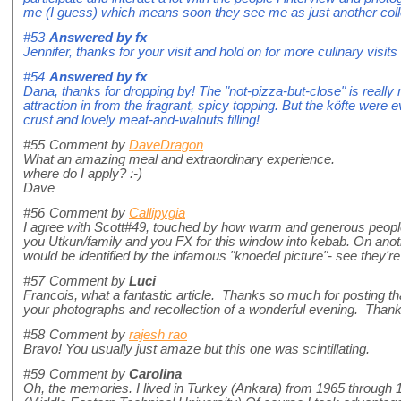
me (I guess) which means soon they see me as just another col
#53
Answered by
fx
Jennifer, thanks for your visit and hold on for more culinary visit
#54
Answered by
fx
Dana, thanks for dropping by! The "not-pizza-but-close" is really 
attraction in from the fragrant, spicy topping. But the köfte were e
crust and lovely meat-and-walnuts filling!
#55
Comment by
DaveDragon
What an amazing meal and extraordinary experience.
where do I apply? :-)
Dave
#56
Comment by
Callipygia
I agree with Scott#49, touched by how warm and generous people
you Utkun/family and you FX for this window into kebab. On anoth
would be identified by the infamous "knoedel picture"- see they'r
#57
Comment by
Luci
Francois, what a fantastic article. Thanks so much for posting that
your photographs and recollection of a wonderful evening. Thank
#58
Comment by
rajesh rao
Bravo! You usually just amaze but this one was scintillating.
#59
Comment by
Carolina
Oh, the memories. I lived in Turkey (Ankara) from 1965 through 