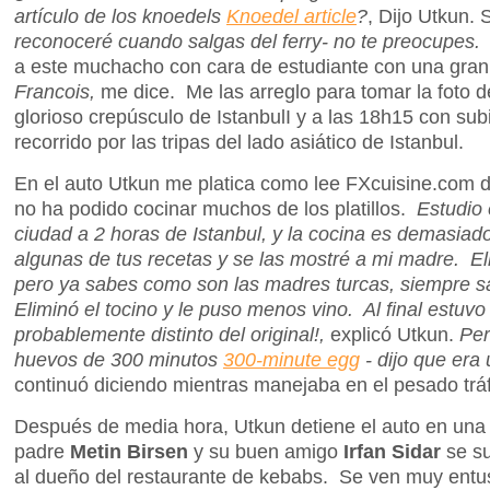
artículo de los knoedels
Knoedel article
?
, Dijo Utkun. 
reconoceré cuando salgas del ferry- no te preocupes
a este muchacho con cara de estudiante con una gra
Francois,
me dice. Me las arreglo para tomar la foto d
glorioso crepúsculo de IstanbulI y a las 18h15 con su
recorrido por las tripas del lado asiático de Istanbul.
En el auto Utkun me platica como lee FXcuisine.com 
no ha podido cocinar muchos de los platillos.
Estudio
ciudad a 2 horas de Istanbul, y la cocina es demasia
algunas de tus recetas y se las mostré a mi madre. El
pero ya sabes como son las madres turcas, siempre s
Eliminó el tocino y le puso menos vino. Al final estuv
probablemente distinto del original!,
explicó Utkun.
Per
huevos de 300 minutos
300-minute egg
- dijo que era
continuó diciendo mientras manejaba en el pesado tráf
Después de media hora, Utkun detiene el auto en una b
padre
Metin Birsen
y su buen amigo
Irfan Sidar
se su
al dueño del restaurante de kebabs. Se ven muy entu