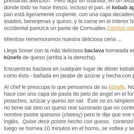
prestarías atención. Pero aquí en Istanbul, en un res
donde todo se hace fresco, incluso el pan. el
kebab a
pan está ligeramente crujiente, con una capa decaden
asados, berenjenas y queso, y la carne en el interior 
occidental parezca un paste de Cornualles
Cornish pa
Mientras rememoramos nuestra deliciosa cena ...
Llega Soner con la más deliciosa
baclava
horneada en
künefe
de queso (arriba a la derecha).
Encuentras baclava en cualquier lugar de döner kebab
como ésta - bañada en jarabe de azúcar y hecha con p
Al chef le preocupa lo que pensamos de su
künefe
. N
hace con una capa de pasta de pelo de angel en el fo
pistaches, azúcar y queso sin sal. Éste no es simple
no tiene sal sino un queso real sazonado que no cont
nombre postre quesoso (cheesy) pero le dije que ese 
inglés.
Quise decir postre hecho con queso,
contestó
luego se hornea 10 minutos en el horno, se voltea y s