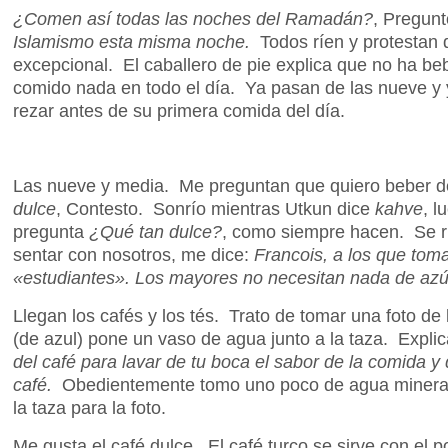
¿Comen así todas las noches del Ramadán?
, Pregun
Islamismo esta misma noche.
Todos ríen y protestan 
excepcional. El caballero de pie explica que no ha be
comido nada en todo el día. Ya pasan de las nueve y 
rezar antes de su primera comida del día.
Las nueve y media. Me preguntan que quiero beber d
dulce
, Contesto. Sonrío mientras Utkun dice
kahve
, l
pregunta
¿Qué tan dulce?
, como siempre hacen. Se r
sentar con nosotros, me dice:
Francois, a los que tom
«estudiantes». Los mayores no necesitan nada de azú
Llegan los cafés y los tés. Trato de tomar una foto de l
(de azul) pone un vaso de agua junto a la taza. Expli
del café para lavar de tu boca el sabor de la comida y 
café.
Obedientemente tomo uno poco de agua mineral a
la taza para la foto.
Me gusta el café dulce. El café turco se sirve con el p