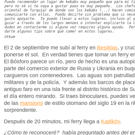
Puedo recomendar un lugar de kebabs muy pequeño que para mí t
pero no sé si te vaya a gustar pues es muy pequeño. Los chefs
oriental de Turquía) de donde son los kebabs (...) Hacen comi
comunicarte con ellos. Puedo decirte sin problema que si nece
gusto apoyarte. Te puedo llevar a estos lugares, incluso al 
guiar a través de los largos menúes e intentar explicarte la 
dudes en contactarme si alguna vez requires alguna ayuda. Per
darte algunos tips sobre qué comer en estos lugares.
Utkum
El 2 de septiembre me subí al ferry en
Beşiktaş
, y cru
ponerse el sol. En verdad tienes que tomar un ferry en
El Bósforo parece un río, pero de hecho es una autopi
parte del comercio exterior de Rusia y Ukrania en buq
cargueros con contenedores. Las aguas son patrulla
militares y de la policía. Y además los barcos de plac
antiguo faro en una isla frente al distrito histórico d
el día entero mirando. Si traes binoculares, puedes 
de las
mansions
de estilo otomano del siglo 19 en la 
sorprendente.
Después de 20 minutos, mi ferry llega a
Kadiköy
.
¿Cómo te reconoceré? había preguntado antes del enc