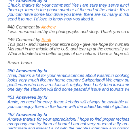
#47
Answered by
fx
Chuck, thanks for your comment! Yes I am sure they serve lunch 
them up, there is the phone number at the end of the article. It's 
you can have some taxi drive you there, there are so many in Ista
send it to me, I'd love to know how you liked it.
#48
Comment by
Andrew
I was mesmerised by the photographs and story. Thank you so m
#49
Comment by
Scott
This post - and indeed your entire blog - give me hope for humanity
Missouri in the middle of the U.S. and tear up at the generosity 
What a tribute to the better angels of our nature. There is hope stil
Bravo, bravo.
#50
Answered by
fx
Nina, thanks a lot for your reminiscences about Kashmiri cooking, 
looks very much like my home country Switzerland! We enjoy pun
gentleman who has a restaurant, mighty fine. I only tried kashimi
one day the situation will find some peaceful issue and tourists will
#51
Answered by
fx
Annie, no need for envy, these kebabs will always be available at
you can enjoy them in the future with the added benefit of gluttono
#52
Answered by
fx
Andrew thanks for your appreciation! I hope to find proper recipe
everybody can try them at home! I am not very much of a fly-on-t
participate and interact a lot with the people I interview and photo