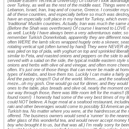
(Middle Eastern Technical University) Of course I took advantage 
over Turkey, as well as the rest of the middle east. Things were no
Lebanon, Israel, Iran, Iraq and of course, Greece. I consider myse
all of these countries, and especially before so much was destr
have an especially soft place in my heart for Turkey, which even 
'traditional' Muslim countries. Actually, Iran was much the same 
(Before the Shah was overthrown) Of course I learned to LOVE mi
as well. Luckily I have always been a very adventurous eater, so I 
remember Turkish Donerkebab, apparently they are different no
often WERE the lamb slices wrapped hugely onto a skewer, seas
rotating vertical spit (often turned by hand) They were NEVER dr
was piled on top of pida, with yoghurt on top and sprinkled libera
similar to Feta, and roasted onions and peppers on the side to a
served with a salad on the side, the typical middle eastern style
onions and herbs with olive oil and vinegar, and often more che
often. It's just one of those things that can never be made at hom
types of kebabs, and love them too. Luckily I can make a fairly 
And the pastry shops!!! Out of the world. Mmm...and the seafood
meze...oh my gosh. One would go out for dinner, and they would b
ones to the table, plus breads and olive oil, nearly the moment 
our way through those, there was little room left for the mains!! 
found room!) I honestly had some of the very best times of my li
could NOT believe. A huge meal at a seafood restaurant, includin
raki and other beverages would come to possibly $3 American pe
Turkish tea. No matter where you were, at the hairdresser,at the 
offered. The business owners would send a 'runner' to the nearest
after glass of this wonderful tea, and would never accept money fo
boy who brought it to us, but that was all.) I'm really sorry for b