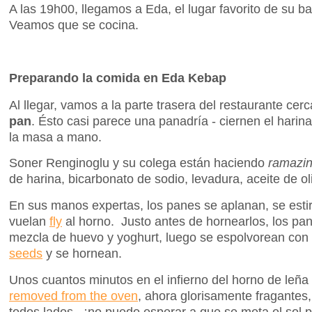
A las 19h00, llegamos a Eda, el lugar favorito de su b
Veamos que se cocina.
Preparando la comida en Eda Kebap
Al llegar, vamos a la parte trasera del restaurante cer
pan
. Ésto casi parece una panadría - ciernen el harin
la masa a mano.
Soner Renginoglu y su colega están haciendo
ramazin
de harina, bicarbonato de sodio, levadura, aceite de ol
En sus manos expertas, los panes se aplanan, se esti
vuelan
fly
al horno. Justo antes de hornearlos, los pa
mezcla de huevo y yoghurt, luego se espolvorean con 
seeds
y se hornean.
Unos cuantos minutos en el infierno del horno de leña 
removed from the oven
, ahora glorisamente fragantes,
todos lados. ¡no puedo esperar a que se meta el sol 