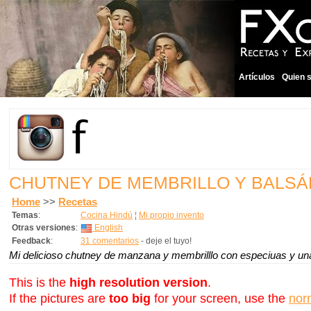
Artículos
Quien 
CHUTNEY DE MEMBRILLO Y BALSÁ
Home
>>
Recetas
Temas
:
Cocina Hindú
¦
Mi propio invento
Otras versiones
:
English
Feedback
:
31 comentarios
- deje el tuyo!
Mi delicioso chutney de manzana y membrilllo con especiuas y un
This is the
high resolution version
.
If the pictures are
too big
for your screen, use the
nor