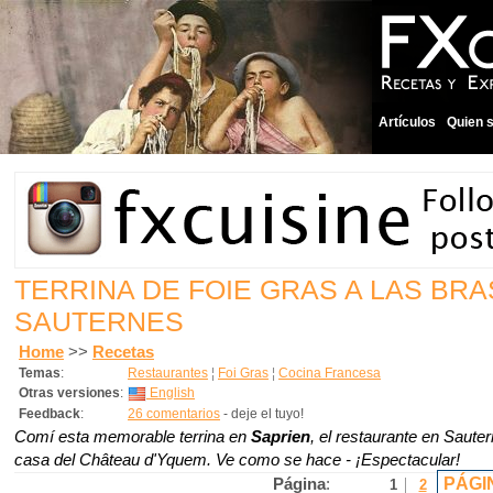
Artículos
Quien 
TERRINA DE FOIE GRAS A LAS BR
SAUTERNES
Home
>>
Recetas
Temas
:
Restaurantes
¦
Foi Gras
¦
Cocina Francesa
Otras versiones
:
English
Feedback
:
26 comentarios
- deje el tuyo!
Comí esta memorable terrina en
Saprien
, el restaurante en Sauter
casa del Château d'Yquem. Ve como se hace - ¡Espectacular!
PÁGI
Página
:
1
2