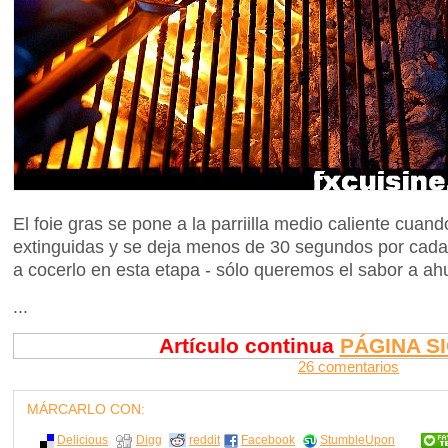
El foie gras se pone a la parriilla medio caliente cuan
extinguidas y se deja menos de 30 segundos por cada
a cocerlo en esta etapa - sólo queremos el sabor a a
...
Artículo continua
PÁGINA S
26 comentarios
MÁRCARLO CON:
Delicious
Digg
reddit
Facebook
StumbleUpon