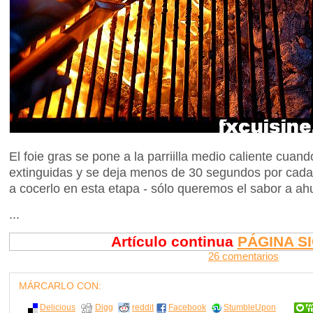
El foie gras se pone a la parriilla medio caliente cuan
extinguidas y se deja menos de 30 segundos por cada
a cocerlo en esta etapa - sólo queremos el sabor a a
...
Artículo continua
PÁGINA S
26 comentarios
MÁRCARLO CON:
Delicious
Digg
reddit
Facebook
StumbleUpon