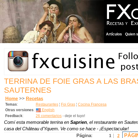
Artículos
Quien 
TERRINA DE FOIE GRAS A LAS BR
SAUTERNES
Home
>>
Recetas
Temas
:
Restaurantes
¦
Foi Gras
¦
Cocina Francesa
Otras versiones
:
English
Feedback
:
26 comentarios
- deje el tuyo!
Comí esta memorable terrina en
Saprien
, el restaurante en Sauter
casa del Château d'Yquem. Ve como se hace - ¡Espectacular!
PÁGI
Página
:
1
2