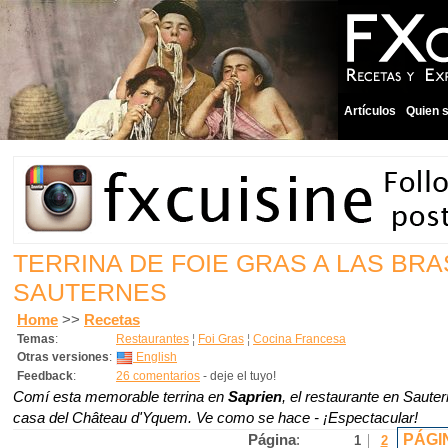
Artículos
Quien 
TERRINA DE FOIE GRAS A LAS BR
SAUTERNES
Home
>>
Recetas
Temas
:
Restaurantes
¦
Foi Gras
¦
Cocina Francesa
Otras versiones
:
English
Feedback
:
26 comentarios
- deje el tuyo!
Comí esta memorable terrina en
Saprien
, el restaurante en Sauter
casa del Château d'Yquem. Ve como se hace - ¡Espectacular!
PÁGI
Página
:
1
2