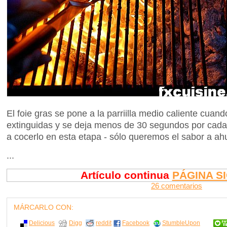
El foie gras se pone a la parriilla medio caliente cuan
extinguidas y se deja menos de 30 segundos por cada
a cocerlo en esta etapa - sólo queremos el sabor a a
...
Artículo continua
PÁGINA S
26 comentarios
MÁRCARLO CON:
Delicious
Digg
reddit
Facebook
StumbleUpon