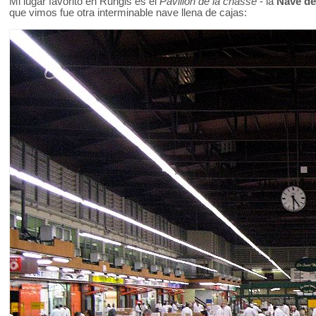
Mi lugar favorito en Rungis es el
Pavillon de la chasse
- la
Nave de
que vimos fue otra interminable nave llena de cajas: