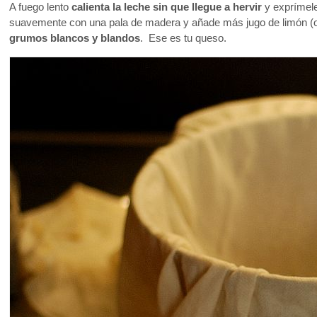
A fuego lento
calienta la leche sin que llegue a hervir
y exprímel
suavemente con una pala de madera y añade más jugo de limón (o 
grumos blancos y blandos
. Ese es tu queso.