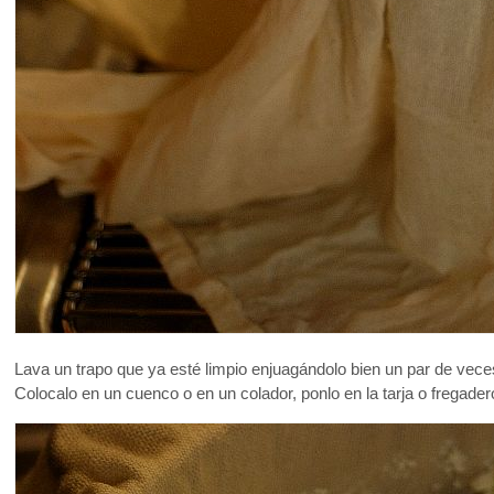
Lava un trapo que ya esté limpio enjuagándolo bien un par de vec
Colocalo en un cuenco o en un colador, ponlo en la tarja o fregader