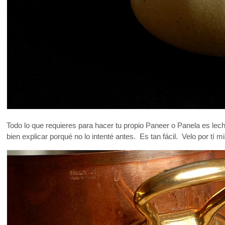
Todo lo que requieres para hacer tu propio Paneer o Panela es lech
bien explicar porqué no lo intenté antes. Es tan fácil. Velo por tí 