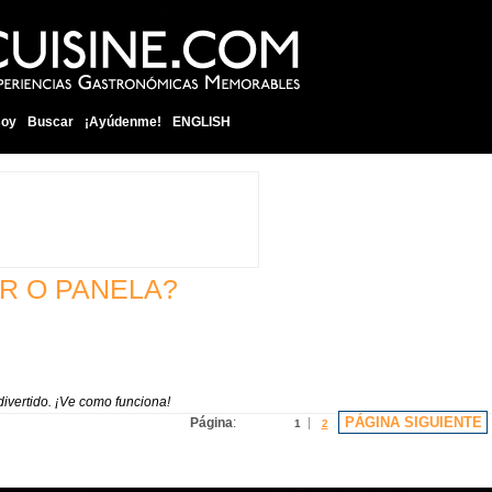
soy
Buscar
¡Ayúdenme!
ENGLISH
R O PANELA?
divertido. ¡Ve como funciona!
PÁGINA SIGUIENTE
Página
:
1
2