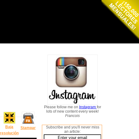
Please follow me on
Instagram
for
lots of new content every week!
Francois
Baja
Subscribe and you'll never miss
Stampar
an article:
resolución