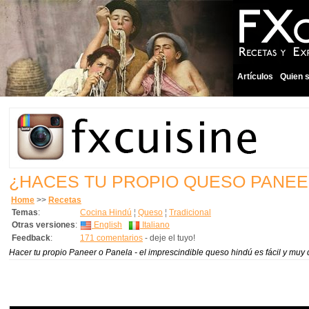
Artículos
Quien 
¿HACES TU PROPIO QUESO PANEE
Home
>>
Recetas
Temas
:
Cocina Hindú
¦
Queso
¦
Tradicional
Otras versiones
:
English
Italiano
Feedback
:
171 comentarios
- deje el tuyo!
Hacer tu propio Paneer o Panela - el imprescindible queso hindú es fácil y muy 