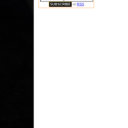
or
RSS
.