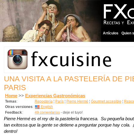
Artículos
Quien 
UNA VISITA A LA PASTELERÍA DE 
PARIS
Home
>>
Experiencias Gastronómicas
Temas
:
Repostería
¦
París
¦
Pierre Hermé
¦
Gourmet accesible
¦
Repor
Otras versiones
:
English
Feedback
:
49 comentarios
- deje el tuyo!
Pierre Hermé es el rey de la pastelería francesa. Su pequeña bout
tan exitossa que la gente se detiene a preguntar porque hay cola. 
dentro!