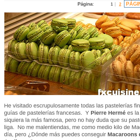
PÁGI
Página
:
1
2
He visitado escrupulosamente todas las pastelerías fi
guías de pastelerías francesas. Y
Pierre Hermé
es la
siquiera la más famosa, pero no hay duda que su paste
liga. No me malentiendas, me como medio kilo de Ma
día, pero ¿Dónde más puedes conseguir
Macaroons d