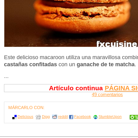
Este delicioso macaroon utiliza una maravillosa comb
castañas confitadas
con un
ganache de te matcha
.
...
Artículo continua
PÁGINA S
49 comentarios
MÁRCARLO CON:
Delicious
Digg
reddit
Facebook
StumbleUpon