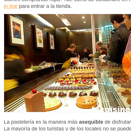
in line
para entrar a la tienda.
La pastelería es la manera más
asequible
de disfruta
La mayoría de los turistas y de los locales no se puede