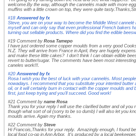
welcome.By the way, although the cannelés made with more egg
muffins with a little crown on top, they were quite tasty.Thanks,S
#18
Answered by
fx
Steve, you are on your way to become the Middle West cannelé k
myself and can only say that even professional French bakers hav
turning out sellable products. Where did you find the edible bee
#19
Comment by
Rosa Tamepo
I have just ordered some copper moulds from a very good Cook
N.Z. They will arrive from France in April, they are hugely expen
and make these little cakes? I don't think I can obtain edible bee
revert to butter/sugar. The comments have been most interesting
caneles work!!!.
#20
Answered by
fx
Rosa I wish you the best of luck with your cannelés. Most peopl
nowadays. I recommend that you substitute your intented butter an
oil, or it will certainly burn in contact with the copper moulds and
first, just keep trying and you'll succeed. Good work!
#21
Comment by
name Rosa
Thank you for your reply I will use the clarified butter and oil y
though what sort of oil (sorry to be so dumb) I will also let you 
moulds arrive. Again my thanks.
#22
Comment by
Steve
Hi Francois,Thanks for your reply. Amazingly enough, I found bee
local food co-op in Ann Arbor. It's produced by a local beekeeper