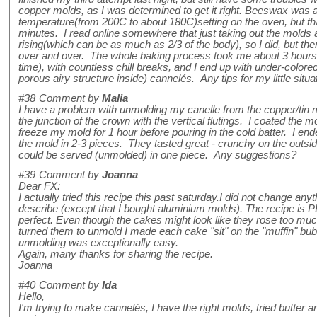
copper molds, as I was determined to get it right. Beeswax was al
temperature(from 200C to about 180C)setting on the oven, but tha
minutes. I read online somewhere that just taking out the molds and
rising(which can be as much as 2/3 of the body), so I did, but th
over and over. The whole baking process took me about 3 hours(in
time), with countless chill breaks, and I end up with under-colore
porous airy structure inside) cannelés. Any tips for my little sit
#38
Comment by
Malia
I have a problem with unmolding my canelle from the copper/tin m
the junction of the crown with the vertical flutings. I coated the
freeze my mold for 1 hour before pouring in the cold batter. I end
the mold in 2-3 pieces. They tasted great - crunchy on the outsid
could be served (unmolded) in one piece. Any suggestions?
#39
Comment by
Joanna
Dear FX:
I actually tried this recipe this past saturday.I did not change anyt
describe (except that I bought aluminium molds). The recipe i
perfect. Even though the cakes might look like they rose too much
turned them to unmold I made each cake "sit" on the "muffin" bubbl
unmolding was exceptionally easy.
Again, many thanks for sharing the recipe.
Joanna
#40
Comment by
Ida
Hello,
I'm trying to make cannelés, I have the right molds, tried butter