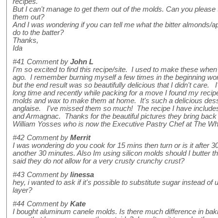
recipes.
But I can't manage to get them out of the molds. Can you please t
them out?
And I was wondering if you can tell me what the bitter almonds/a
do to the batter?
Thanks,
Ida
#41
Comment by
John L
I'm so excited to find this recipe/site. I used to make these when
ago. I remember burning myself a few times in the beginning wo
but the end result was so beautifully delicious that I didn't care. 
long time and recently while packing for a move I found my recip
molds and wax to make them at home. It's such a delicious dess
anglaise. I've missed them so much! The recipe I have includes
and Armagnac. Thanks for the beautiful pictures they bring bac
William Yosses who is now the Executive Pastry Chef at The Wh
#42
Comment by
Merrit
I was wondering do you cook for 15 mins then turn or is it after 
another 30 minutes. Also Im using silicon molds should I butter t
said they do not allow for a very crusty crunchy crust?
#43
Comment by
linessa
hey, i wanted to ask if it's possible to substitute sugar instead o
layer?
#44
Comment by
Kate
I bought aluminum canele molds. Is there much difference in bak