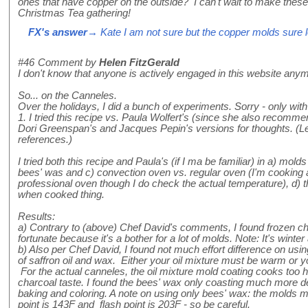
ones that have copper on the outside? I can't wait to make thes
Christmas Tea gathering!
FX's answer
→ Kate I am not sure but the copper molds sure l
#46
Comment by
Helen FitzGerald
I don't know that anyone is actively engaged in this website anymore
So... on the Canneles.
Over the holidays, I did a bunch of experiments. Sorry - only wit
1. I tried this recipe vs. Paula Wolfert's (since she also recomm
Dori Greenspan's and Jacques Pepin's versions for thoughts. (L
references.)
I tried both this recipe and Paula's (if I ma be familiar) in a) molds 
bees' was and c) convection oven vs. regular oven (I'm cooking 
professional oven though I do check the actual temperature), d) the
when cooked thing.
Results:
a) Contrary to (above) Chef David's comments, I found frozen chi
fortunate because it's a bother for a lot of molds. Note: It's wint
b) Also per Chef David, I found not much effort difference on us
of saffron oil and wax. Either your oil mixture must be warm o
For the actual canneles, the oil mixture mold coating cooks too ho
charcoal taste. I found the bees' wax only coasting much more d
baking and coloring. A note on using only bees' wax: the molds 
point is 143F and flash point is 203F - so be careful.