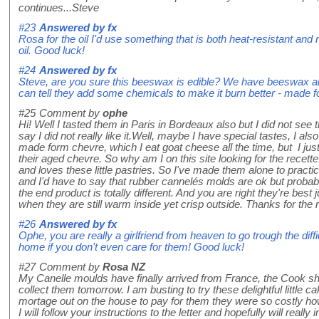
continues...Steve
#23
Answered by
fx
Rosa for the oil I'd use something that is both heat-resistant and
oil. Good luck!
#24
Answered by
fx
Steve, are you sure this beeswax is edible? We have beeswax all 
can tell they add some chemicals to make it burn better - made f
#25
Comment by
ophe
Hi! Well I tasted them in Paris in Bordeaux also but I did not see t
say I did not really like it.Well, maybe I have special tastes, I al
made form chevre, which I eat goat cheese all the time, but I just
their aged chevre. So why am I on this site looking for the recett
and loves these little pastries. So I've made them alone to pract
and I'd have to say that rubber cannelés molds are ok but probabl
the end product is totally different. And you are right they're best
when they are still warm inside yet crisp outside. Thanks for the 
#26
Answered by
fx
Ophe, you are really a girlfriend from heaven to go trough the diff
home if you don't even care for them! Good luck!
#27
Comment by
Rosa NZ
My Canelle moulds have finally arrived from France, the Cook sh
collect them tomorrow. I am busting to try these delightful little 
mortage out on the house to pay for them they were so costly howe
I will follow your instructions to the letter and hopefully will reall