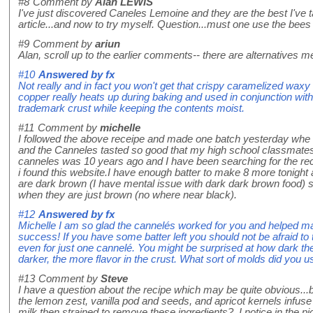
#8
Comment by
Alan LEWIS
I've just discovered Caneles Lemoine and they are the best I've t
article...and now to try myself. Question...must one use the bees
#9
Comment by
ariun
Alan, scroll up to the earlier comments-- there are alternatives m
#10
Answered by
fx
Not really and in fact you won't get that crispy caramelized waxy
copper really heats up during baking and used in conjunction wit
trademark crust while keeping the contents moist.
#11
Comment by
michelle
I followed the above receipe and made one batch yesterday whe I
and the Canneles tasted so good that my high school classmates co
canneles was 10 years ago and I have been searching for the rece
i found this website.I have enough batter to make 8 more tonight an
are dark brown (I have mental issue with dark dark brown food) so
when they are just brown (no where near black).
#12
Answered by
fx
Michelle I am so glad the cannelés worked for you and helped m
success! If you have some batter left you should not be afraid to
even for just one cannelé. You might be surprised at how dark the
darker, the more flavor in the crust. What sort of molds did you u
#13
Comment by
Steve
I have a question about the recipe which may be quite obvious...bu
the lemon zest, vanilla pod and seeds, and apricot kernels infuse i
milk then strained to remove these ingredients? I notice in the pi