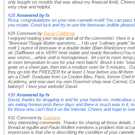
only bought six moulds that was about my financial limit). Cheers
very clear and helpful.
#28
Answered by
fx
Rosa, congratulations on your new cannelé mold! You can pass t
you estate. Good luck and try to use the beeswax (edible please) if
#29
Comment by
David-California
I enjoyed reading your recipe and all of the comments! Here is a 
"Beeswax"/Sugar-Butter questions.... I do use "culinary grade" be
melt 1 ounce of beeswax in a double boiler (Bain-Marie)once m
oil. (Safflower oil is VERY heat stable and nearly flavorless)You 
wax seizes....whisk until is homogenious. let cool to room temp.(
at room temprature to use for your next batch! Brush it into "se
grate on a sheet pan, then into a medium oven for 5 minutes. Out 
they go into the FREEZER for at least 1 hour before you fill the
am a Chef! Graduate from Le Cordon Bleu, Paris, former Chef Inst
Academy, and now own my own Gourmet shop near Carmel, Califor
bakery!! I love your website! David
#30
Answered by
fx
David, thanks for dropping in and for your hands-on, meticulous det
am eating honeycomb these days and there is much wax in it, mi
for those who can't find it on the Internet. Cheers and hope to se
#31
Comment by
Gaetano
Very interesting comments. Thanks for sharing all those details. 
thread at egullet and Paula Wolfert mentions a problem that occu
impression is that she is describing the condition of your cannele 