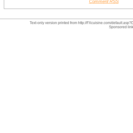
Comment RSS
Text-only version printed from http://FXcuisine.com/default.asp?D
Sponsored lin