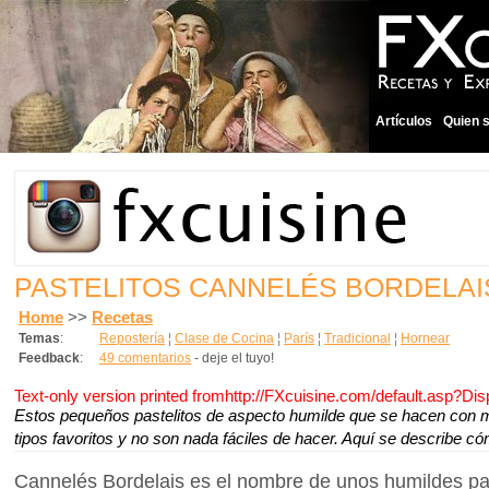
Artículos
Quien 
PASTELITOS CANNELÉS BORDELAI
Home
>>
Recetas
Temas
:
Repostería
¦
Clase de Cocina
¦
París
¦
Tradicional
¦
Hornear
Feedback
:
49 comentarios
- deje el tuyo!
Text-only version printed fromhttp://FXcuisine.com/default.asp?Di
Estos pequeños pastelitos de aspecto humilde que se hacen con 
tipos favoritos y no son nada fáciles de hacer. Aquí se describe c
Cannelés Bordelais es el nombre de unos humildes pas