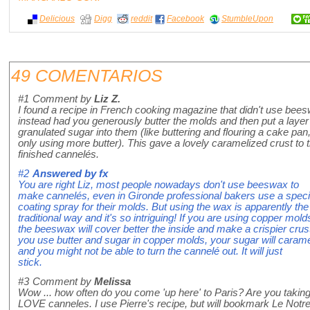
Delicious
Digg
reddit
Facebook
StumbleUpon
49 COMENTARIOS
#1
Comment by
Liz Z.
I found a recipe in French cooking magazine that didn't use bee
instead had you generously butter the molds and then put a layer
granulated sugar into them (like buttering and flouring a cake pan
only using more butter). This gave a lovely caramelized crust to 
finished cannelés.
#2
Answered by
fx
You are right Liz, most people nowadays don't use beeswax to
make cannelés, even in Gironde professional bakers use a specia
coating spray for their molds. But using the wax is apparently the
traditional way and it's so intriguing! If you are using copper mold
the beeswax will cover better the inside and make a crispier crust
you use butter and sugar in copper molds, your sugar will carame
and you might not be able to turn the cannelé out. It will just
stick.
#3
Comment by
Melissa
Wow ... how often do you come 'up here' to Paris? Are you taking
LOVE canneles. I use Pierre's recipe, but will bookmark Le Notre'