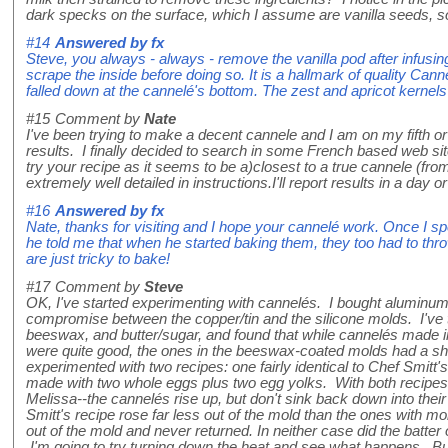
dark specks on the surface, which I assume are vanilla seeds, so
#14
Answered by
fx
Steve, you always - always - remove the vanilla pod after infusing
scrape the inside before doing so. It is a hallmark of quality Can
falled down at the cannelé's bottom. The zest and apricot kernels
#15
Comment by
Nate
I've been trying to make a decent cannele and I am on my fifth or
results. I finally decided to search in some French based web sit
try your recipe as it seems to be a)closest to a true cannele (fro
extremely well detailed in instructions.I'll report results in a day o
#16
Answered by
fx
Nate, thanks for visiting and I hope your cannelé work. Once I s
he told me that when he started baking them, they too had to thr
are just tricky to bake!
#17
Comment by
Steve
OK, I've started experimenting with cannelés. I bought aluminu
compromise between the copper/tin and the silicone molds. I've t
beeswax, and butter/sugar, and found that while cannelés made i
were quite good, the ones in the beeswax-coated molds had a shin
experimented with two recipes: one fairly identical to Chef Smitt
made with two whole eggs plus two egg yolks. With both recipe
Melissa--the cannelés rise up, but don't sink back down into th
Smitt's recipe rose far less out of the mold than the ones with
out of the mold and never returned. In neither case did the batter
I'm going to try turning down the heat and see what happens. B