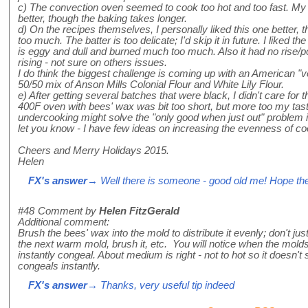
c) The convection oven seemed to cook too hot and too fast. My
better, though the baking takes longer.
d) On the recipes themselves, I personally liked this one better
too much. The batter is too delicate; I'd skip it in future. I liked 
is eggy and dull and burned much too much. Also it had no rise/po
rising - not sure on others issues.
I do think the biggest challenge is coming up with an American "ve
50/50 mix of Anson Mills Colonial Flour and White Lily Flour.
e) After getting several batches that were black, I didn't care for 
400F oven with bees' wax was bit too short, but more too my tast
undercooking might solve the "only good when just out" problem in
let you know - I have few ideas on increasing the evenness of coo
Cheers and Merry Holidays 2015.
Helen
FX's answer
→ Well there is someone - good old me! Hope the
#48
Comment by
Helen FitzGerald
Additional comment:
Brush the bees' wax into the mold to distribute it evenly; don't ju
the next warm mold, brush it, etc. You will notice when the molds 
instantly congeal. About medium is right - not to hot so it doesn't 
congeals instantly.
FX's answer
→ Thanks, very useful tip indeed