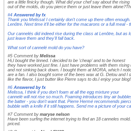
are a little finicky though. What did your chef say about the rising
out of the molds, do you pierce them or just leave them alone?Th
#4
Answered by
fx
Thank you Melissa! I certainly don't come up there often enough. 
Lenôtre. Next time it'll be either for the macarons or a full meal -
Our cannelés did indeed rise during the class at Lenôtre, but as l
just leave them and they'll fall back.
What sort of cannelé mold do you have?
#5
Comment by
Melissa
Hi,I bought the tinned. I decided to be 'cheap' and to be honest
they have worked just fine. I just have problems with them rising
and not sinking back down. I bought them at MORA, which I noti
are a fan. I also bought some of the bees wax at G. Detou and I d
like the flavor, I just butter like Pierre says to do.I enjoy your blo
#6
Answered by
fx
Melissa, I think if you don't foam at all the egg mixture your
cannelé will not rise so much. Foaming introduces tiny air bubble
the batter - you don't want that. Pierre Hermé recommends pierc
bubble with a knife if it still happens. Send me a picture of your c
#7
Comment by
maryse nelson
Have been surfing the internet trying to find an 18 canneles mol
priced.