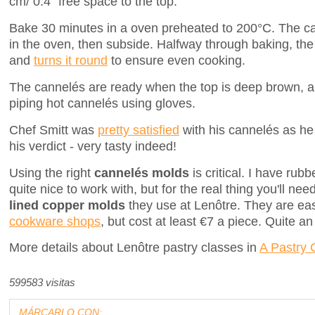
cm/ 0.4'' free space to the top.
Bake 30 minutes in a oven preheated to 200°C. The ca
in the oven, then subside. Halfway through baking, the 
and
turns it round
to ensure even cooking.
The cannelés are ready when the top is deep brown, a
piping hot cannelés using gloves.
Chef Smitt was
pretty satisfied
with his cannelés as he
his verdict - very tasty indeed!
Using the right
cannelés molds
is critical. I have ru
quite nice to work with, but for the real thing you'll nee
lined copper molds
they use at Lenôtre. They are ea
cookware shops
, but cost at least €7 a piece. Quite a
More details about Lenôtre pastry classes in
A Pastry C
599583 visitas
MÁRCARLO CON: