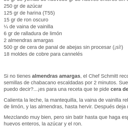
250 gr de azúcar
125 gr de harina (T55)
15 gr de ron oscuro
¼ de vaina de vainilla
6 gr de ralladura de limón
2 almendras amargas
500 gr de cera de panal de abejas sin procesar (¡sí!)
18 moldes de cobre para cannelés
Si no tienes
almendras amargas
, el Chef Schmitt rec
semillas de chabacano escaldadas por 2 minutos. Sue
puedo decir?...
¡es para una receta que te pide
cera d
Calienta la leche, la mantequilla, la vaina de vainilla r
de lim
ón, y las almendras, hasta hervir. Despu
és deja
Mezclando muy bien, pero sin batir hasta que haga es
huevos enteros, la az
ú
car y el ron.