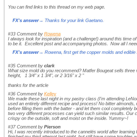
You can find links to this thread on my web page.
FX's answer
→ Thanks for your link Gaetano.
#33
Comment by
Rowena
I always look for inspiration (and a challenge!) around this time 
to be it. Excellent post and accompanying photos. Now all I need
FX's answer
→ Rowena, first get the copper molds and edible b
#35
Comment by
clark
What size mold do you recommend? Matfer Bougeat sells three var
height, 1 3/4" x 1 3/4", or 2 3/16" x 2 "
thanks for the article
#36
Comment by
Kelley
We made these last night in my pastry class (I'm attending LeNot
used an entirely different recipe and process! No bitter almonds
before filling them with the batter - and let them cool completely
two very different processes can yield such similar results. Our c
crispy on the outside, soft and moist on the inside. Yummy~!
#37
Comment by
Pierson
Hi, I was recently introduced to the cannelés world after learning
finished my third attempt last night, but still have some troubles w