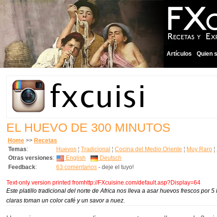
Artículos
Quien 
EL HUEVO DE 300 MINUTOS
Home
>>
Recetas
Temas
:
Huevos
¦
Tradicional
¦
Cocina del Medio Oriente
¦
Muy Raro
¦
Otras versiones
:
English
Deutsch
Feedback
:
63 comentarios
- deje el tuyo!
Text-only version printed fromhttp://FXcuisine.com/default.asp?Display=64
Este platillo tradicional del norte de Africa nos lleva a asar huevos frescos por
claras toman un color café y un savor a nuez.