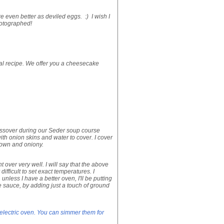
're even better as deviled eggs. :) I wish I
hotographed!
inal recipe. We offer you a cheesecake
Passover during our Seder soup course
ith onion skins and water to cover. I cover
rown and oniony.
t over very well. I will say that the above
ifficult to set exact temperatures. I
, unless I have a better oven, I'll be putting
e sauce, by adding just a touch of ground
 electric oven. You can simmer them for