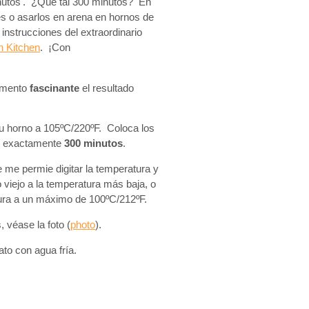
nutos'. ¿Qué tal 300 minutos? En
es o asarlos en arena en hornos de
instrucciones del extraordinario
n Kitchen
. ¡Con
rimento
fascinante
el resultado
tu horno a 105ºC/220ºF. Coloca los
es exactamente
300 minutos
.
 me permie digitar la temperatura y
 viejo a la temperatura más baja, o
atura a un máximo de 100ºC/212ºF.
 véase la foto (
photo
).
ato con agua fría.