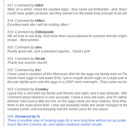
#17
Comment by
Nikki
Well, on a whim, I tried the roasted eggs - they came out brilliantly! - and, they
could have gotten pictures, but they weren't on the plate long enough to be p
#18
Comment by
Hillari
Excellent web site I will be visiting often.!
#19
Comment by
Edilekpoide
We all love to eat tasty. And more than usual pleased to surprise friends orig
recipe . Best wishes.
#20
Comment by
alex
Really good site, and a pleasant suprise... Good Luck!
#21
Comment by
Nicole
Thank you sooooo much!l
#22
Comment by
Avi
I have used a variation of this Morrocan dish for the eggs my family eats on 
(some have eggs in salt water first). I put a couple dozen eggs in a large pan w
the pan tightly and cook the eggs in a 200F oven overnight. They come out b
#23
Comment by
Crowley
I gave this a shot with my family and friends last night, and it was fantastic. Wen
comment about dryness is very accurate; I have a very old oven, and it's rather d
believe I set it just a little too hot, so the eggs came out very rubbery. Next time
them in the oven-proof dish. I also will probably make two small changes to th
roasted cumin, and exchanging half the lemon juice for soy sauce.
#24
Answered by
fx
There is another way of cooking eggs for a very long time without an accurate
hours like the Chinese do, and obtain relatively similar results.