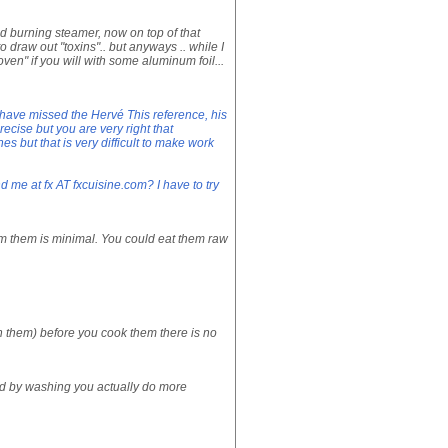
d burning steamer, now on top of that
draw out "toxins".. but anyways .. while I
en" if you will with some aluminum foil...
I have missed the Hervé This reference, his
recise but you are very right that
es but that is very difficult to make work
 me at fx AT fxcuisine.com? I have to try
rom them is minimal. You could eat them raw
h them) before you cook them there is no
nd by washing you actually do more