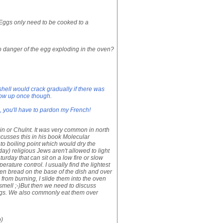
Eggs only need to be cooked to a
no danger of the egg exploding in the oven?
shell would crack gradually if there was
low up once though.
e, you'll have to pardon my French!
min or Chulnt. It was very common in north
cusses this in his book Molecular
 to boiling point which would dry the
y) religious Jews aren't allowed to light
urday that can sit on a low fire or slow
ature control. I usually find the lightest
ozen bread on the base of the dish and over
 from burning, I slide them into the oven
 smell ;-)But then we need to discuss
ggs. We also commonly eat them over
o)