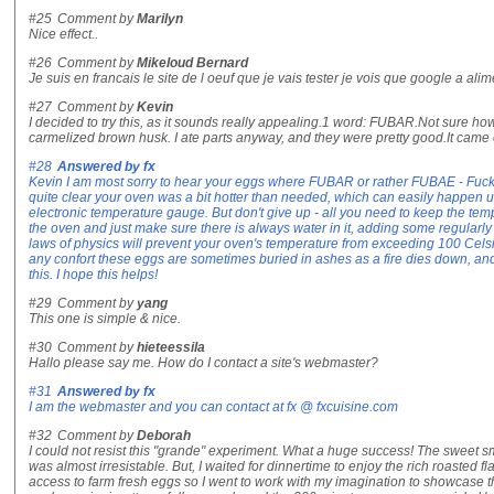
#25
Comment by
Marilyn
Nice effect..
#26
Comment by
Mikeloud Bernard
Je suis en francais le site de l oeuf que je vais tester je vois que google a ali
#27
Comment by
Kevin
I decided to try this, as it sounds really appealing.1 word: FUBAR.Not sure how 
carmelized brown husk. I ate parts anyway, and they were pretty good.It came 
#28
Answered by
fx
Kevin I am most sorry to hear your eggs where FUBAR or rather FUBAE - Fuck
quite clear your oven was a bit hotter than needed, which can easily happen 
electronic temperature gauge. But don't give up - all you need to keep the tem
the oven and just make sure there is always water in it, adding some regularl
laws of physics will prevent your oven's temperature from exceeding 100 Celsius
any confort these eggs are sometimes buried in ashes as a fire dies down, an
this. I hope this helps!
#29
Comment by
yang
This one is simple & nice.
#30
Comment by
hieteessila
Hallo please say me. How do I contact a site's webmaster?
#31
Answered by
fx
I am the webmaster and you can contact at fx @ fxcuisine.com
#32
Comment by
Deborah
I could not resist this "grande" experiment. What a huge success! The sweet s
was almost irresistable. But, I waited for dinnertime to enjoy the rich roasted f
access to farm fresh eggs so I went to work with my imagination to showcase 