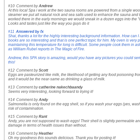
#10
Comment by
Andrew
At this local Spa i work at the two sauna rooms are powered from a single woo
steamer we put all natural rock and sea salts used to enhance the sauna and to 
worked there in the early mornings we would sneak in a dozen eggs into the "ov
Looks and tastes just like the way you guys do it
#11
Answered by
fx
Shai, thanks a lot for the highly interesting background information. How can 
books are so interesting and that is one perfect topic for him. My oven is very p
maintaining this temperature for long is difficult. Some people cook them in ash
as William Rubel reports in The Magic of Fire.
Andrew, this SPA story is amazing, would you have any pictures you could send
this!
#12
Comment by
Scott
Eggs are pasteurized like milk, the likelihood of getting any food poisoning f
and it would be the near-same as drinking a glass of milk.
#13
Comment by
catherine nakechbaandy
Seems very interesting, looking forward to trying it!
#14
Comment by
Andy
Salmonella is only found on the egg shell, so if you wash your eggs (yes, was
risk of contamination.
#15
Comment by
Rant
Andy, you are not supposed to wash eggs! Their shell is slightly permeable a
damage in terms of health issues than without.
#16
Comment by
Heather
Oh my goodness this sounds delicious. Thank you for posting it!