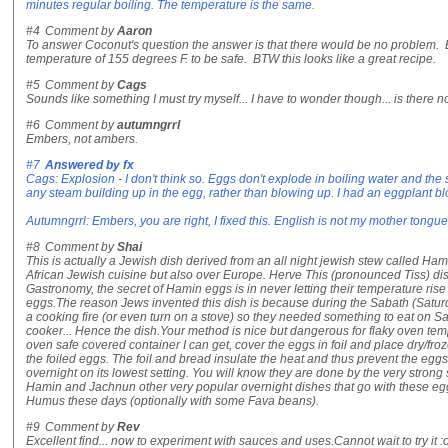
minutes regular boiling. The temperature is the same.
#4
Comment by
Aaron
To answer Coconut's question the answer is that there would be no problem. 
temperature of 155 degrees F. to be safe. BTW this looks like a great recipe.
#5
Comment by
Cags
Sounds like something I must try myself... I have to wonder though... is there 
#6
Comment by
autumngrrl
Embers, not ambers.
#7
Answered by
fx
Cags: Explosion - I don't think so. Eggs don't explode in boiling water and the 
any steam building up in the egg, rather than blowing up. I had an eggplant b
Autumngrrl: Embers, you are right, I fixed this. English is not my mother tongu
#8
Comment by
Shai
This is actually a Jewish dish derived from an all night jewish stew called Ha
African Jewish cuisine but also over Europe. Herve This (pronounced Tiss) dis
Gastronomy, the secret of Hamin eggs is in never letting their temperature rise
eggs.The reason Jews invented this dish is because during the Sabath (Saturda
a cooking fire (or even turn on a stove) so they needed something to eat on Sat
cooker... Hence the dish.Your method is nice but dangerous for flaky oven temper
oven safe covered container I can get, cover the eggs in foil and place dry/fr
the foiled eggs. The foil and bread insulate the heat and thus prevent the eggs
overnight on its lowest setting. You will know they are done by the very strong
Hamin and Jachnun other very popular overnight dishes that go with these e
Humus these days (optionally with some Fava beans).
#9
Comment by
Rev
Excellent find... now to experiment with sauces and uses.Cannot wait to try it :