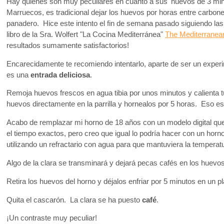
Hay quienes son muy peculiares en cuanto a sus 'huevos de 3 mi
Marruecos, es tradicional dejar los huevos por horas entre carbon
panadero. Hice este intento el fin de semana pasado siguiendo las 
libro de la Sra. Wolfert "La Cocina Mediterránea"
The Mediterranea
resultados sumamente satisfactorios!
Encarecidamente te recomiendo intentarlo, aparte de ser un expe
es una
entrada deliciosa
.
Remoja huevos frescos en agua tibia por unos minutos y calienta 
huevos directamente en la parrilla y hornealos por 5 horas. Eso 
Acabo de remplazar mi horno de 18 años con un modelo digital que
el tiempo exactos, pero creo que igual lo podría hacer con un horno
utilizando un refractario con agua para que mantuviera la temper
Algo de la clara se transminará y dejará pecas cafés en los huevos,
Retira los huevos del horno y déjalos enfriar por 5 minutos en un pl
Quita el cascarón. La clara se ha puesto
café
.
¡Un contraste muy peculiar!