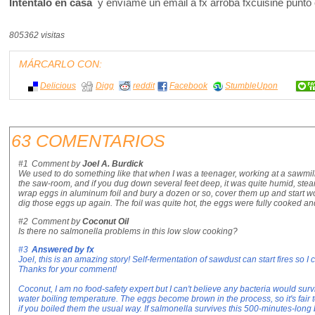
Inténtalo en casa
y envíame un email a fx arroba fxcuisine punt
805362 visitas
MÁRCARLO CON:
Delicious
Digg
reddit
Facebook
StumbleUpon
63 COMENTARIOS
#1
Comment by
Joel A. Burdick
We used to do something like that when I was a teenager, working at a sawmil
the saw-room, and if you dug down several feet deep, it was quite humid, steam
wrap eggs in aluminum foil and bury a dozen or so, cover them up and start work
dig those eggs up again. The foil was quite hot, the eggs were fully cooked and
#2
Comment by
Coconut Oil
Is there no salmonella problems in this low slow cooking?
#3
Answered by
fx
Joel, this is an amazing story! Self-fermentation of sawdust can start fires so I
Thanks for your comment!
Coconut, I am no food-safety expert but I can't believe any bacteria would surv
water boiling temperature. The eggs become brown in the process, so it's fai
if you boiled them the usual way. If salmonella survives this 500-minutes-long b