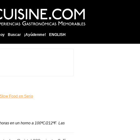
soy
Buscar
¡Ayúdenme!
ENGLISH
Slow Food en Serio
 5 horas en un horno a 100ºC/212ºF. Las