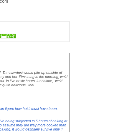
o com
l. The sawdust would pile-up outside of
y and hot. First thing in the morning, we'd
. In five or six hours, lunchtime, -we'd
 quite delicious. Joel
 can figure how hot it must have been.
ive being subjected to 5 hours of baking at
r to assume they are way more cooked than
aking, it would definitely survive only 4