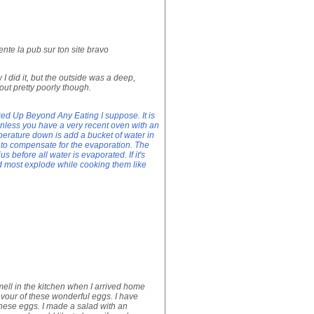
mente la pub sur ton site bravo
I did it, but the outside was a deep,
out pretty poorly though.
ed Up Beyond Any Eating I suppose. It is
unless you have a very recent oven with an
perature down is add a bucket of water in
y to compensate for the evaporation. The
 before all water is evaporated. If it's
d most explode while cooking them like
mell in the kitchen when I arrived home
lavour of these wonderful eggs. I have
these eggs. I made a salad with an