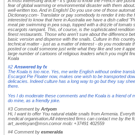
A most interesting article - it's good to know the French are push
fear of global warming or environmental disaster with them about.
well-written too. And in English! Do you use one of those automatic
Dictionary.com- Translator or pay somebody to render it into the
interested to know that here in Australia we have a dish called "P
meat pie swimming in pea soup, topped with a drizzle of tomato
escargots rampant. This, of course, is the sophisticated rendition
finest restaurants. Those who aren't sure about the difference be
basic version and dispense with the snails. Culture in this count
technical matter - just as a matter of interest - do you moderat
posted or could someone just write what they like and see it appe
large number of cartoons of religious leaders which you might find
Koala
#2
Answered by
fx
The Koala is too nice. Yes, me write English without online translato
Escargot Pie Floater now, makes one wish to be transported dow
delicacies. Indeed culture has a long way to go but they say she
there.
Yes I do moderate these comments and the Koala is a friend of 
do mine, as a friendly joke.
#3
Comment by
Artyom
Hi, I want to offer You natural etable snails from Armenia. Everythin
medical organisation.All interested firms can contact me by the fo
art_avetisyan@msn.comor mob: +37491 402559
#4
Comment by
esmeralda