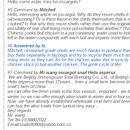
Hello, como estas mira los escargots?
#5
Comment by
Mitchell
Hello, interesting article on escargot. Why do they reuse shells if
oil/seasoning? Or is there flavor in the shells themselves that is 
cooked? Is that why they reuse shells rather than use the original 
possibility of one shell being more presentable than another? Th
Chinese cooks boil chicken in a pot containing water used to boil
left in the water compounds with each boil and imparts more flavo
#6
Answered by
fx
Mitchell, restaurant-grade shells are much harder to produce than 
buy them separately in big bags and try to recycle them much as 
many times as they can. As for the chicken water, this is exact
chicken stock to boil another chicken. The great cycle of life!
#7
Comment by
Mr wang escargot snail Helix aspersa
We are Beijing Jinmengxuan Snail Breeding Co., Ltd., of Beijing
Helix aspersa more than 17years , from a small farm become the
snail’s farm of china.
we can offer the fresh snails in the four season , important：we b
winter, so we can offer enough alive snails in winter and in four 
Now we have already established wholesale snail farm and breedi
can buy the alive snails from tunisia very easy .
best regards
Mr. wang
Tel: 86-10-88807022
Email:snails8080@yahoo.com.cn