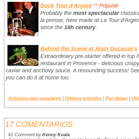
Duck Tour d'Argent
**
Popular
Probably the
most spectacular
classic
la presse
, here made at La Tour d'Argen
since the
16h century
.
Behind the Scene at Alain Ducasse's
Extraordinary pre-starter offered in top
restaurant in Provence - delicious crisp
caviar and anchovy sauce. A resounding success! S
you can do it at home too.
Artículos màs populares
¦
Ultimos artículos
¦
Por temas
¦
Ult
17 COMENTARIOS
#1
Comment by
Kenny Koala