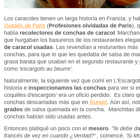
Los caracoles tienen un larga historia en Francia, y h
Oubliés de Paris
(
Profesiones olvidadas de Paris
), 
había
recolectores de conchas de caracol
'Marchand
que hurgaban los basureros de los restaurantes eleg
de caracol usadas
. Las revendían a resturantes más
conchas, para que lo que les quedaba de salsa de mant
grasa barata que usaban en el segundo restaurante y 
como
'escargots au beurre'
.
Naturalmente, la siguiente vez que comí en L'Escargot
historia e
inspeccionamos las conchas
para ver si e
coquilles d'escargots' era un oficio perdido. Es claro
conchas descartadas más que en
Rungis
. Aún así, n
grados
de salsa quemada en la concha. Manchitas di
conchas habían sido usadas antes.
Entonces platiqué un poco con el
mesero
.
'Te debe da
francés de vez en cuando ¿Verdad?' ,
comencé.
'Si M