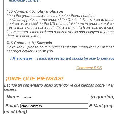
enjoyable corners!
#15
Comment by
john a johnson
I had the great occasion to have eaten there. I had the
snails as appetizers and ordered the Duck. I discovered to much d
cooked as we cook in the US to a certain temp in order to make 
rare if that. I sent it back and I think it may still have had its fe
its on accord. I then ordered a dozen snails and enjoyed my meal
there to eat anytime.
#16
Comment by
Samuels
Hello. May I please have a price list for this restaurant, or at leas
escargot caviar? Thank you.
FX's answer
→ I think the restaurant should be able to help you
Comment RSS
¡DIME QUE PIENSAS!
Escribe un
comentario
abajo diciéndome que piensas sobre mi art
desees.
Name
:
(requerido
Email:
E-Mail (re
en el blog)