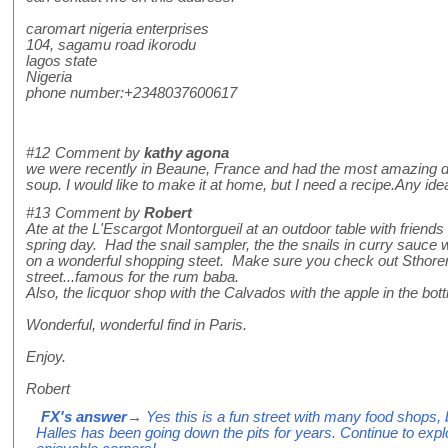
caromart nigeria enterprises
104, sagamu road ikorodu
lagos state
Nigeria
phone number:+2348037600617
#12
Comment by
kathy agona
we were recently in Beaune, France and had the most amazing di
soup. I would like to make it at home, but I need a recipe.Any id
#13
Comment by
Robert
Ate at the L'Escargot Montorgueil at an outdoor table with friend
spring day. Had the snail sampler, the the snails in curry sauce 
on a wonderful shopping steet. Make sure you check out Sthore
street...famous for the rum baba.
Also, the licquor shop with the Calvados with the apple in the bott
Wonderful, wonderful find in Paris.
Enjoy.
Robert
FX's answer
→ Yes this is a fun street with many food shops,
Halles has been going down the pits for years. Continue to expl