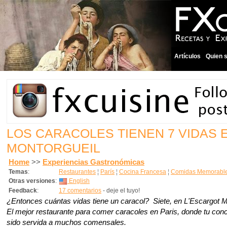
Artículos
Quien 
LOS CARACOLES TIENEN 7 VIDAS 
MONTORGUEIL
Home
>>
Experiencias Gastronómicas
Temas
:
Restaurantes
¦
París
¦
Cocina Francesa
¦
Comidas Memorabl
Otras versiones
:
English
Feedback
:
17 comentarios
- deje el tuyo!
¿Entonces cuántas vidas tiene un caracol? Siete, en L'Escargot M
El mejor restaurante para comer caracoles en Paris, donde tu co
sido servida a muchos comensales.