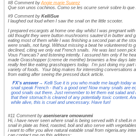
#8
Comment by
Angie marie Suarez
Que son unos cochinos. Como se les ocurre servir sobre lo que 
#9
Comment by
KelliSue
I laughed out loud when I saw the snail on the little scooter.
I prepared escargots at home one day whilst I was pregnant with
old thought they were button mushrooms sautee'd in butter and
eating most of them while I was finishing a second pan at the sto
were snails, not fungi. Without missing a beat he volunteered to g
declined, citing we only eat French snails. He was last seen pickin
Vous Francais? and listening intently. I assured him only if he he
made Grasshopper (creme de menthe) brownies a few days later, 
really feel like eating grasshoppers today. I'm just doing my part 
variety of foods. Your blog makes for interesting conversations 
from eating after seeing the pressed duck article.
FX's answer
→ Kelli Sue it is you who made me laugh today wit
snail speak French - that's a good one! Now many snails are edi
good snails out there. Just remember to let them eat salad and m
that their stomach is cleared of any potentially toxic content. A
while alive, this is cruel and unecessary. Have fun!
#11
Comment by
aseniserare omowunmi
Hi, i have never seen where snail is being served with it shell.i
snail in plate as fried, roasted, boil and also serve with vegetable
i want to offer you alive natural eatable snail from nigeria.any int
can contact me on this address: