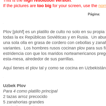
This is the
high resolution version
.
If the pictures are
too big
for your screen, use the
nor
Página
:
Plov [plohf] es un platillo de culto no solo en su propia
todas la ex Repúblicas Soviéticas y en Rusia. Un abun
una sola olla en grasa de cordero con cebollas y zana
variantes. Los hombres rusos cocinan plov para sus f
estridencia con que los maridos norteamericanos pre
esta-mesa, alrededor de sus parrillas.
Aquí tienes el plov tal y como se cocina en Uzbekistán
Uzbek Plov
Para 4 como platillo principal
2 tazas arroz precocido
5 zanahorias grandes