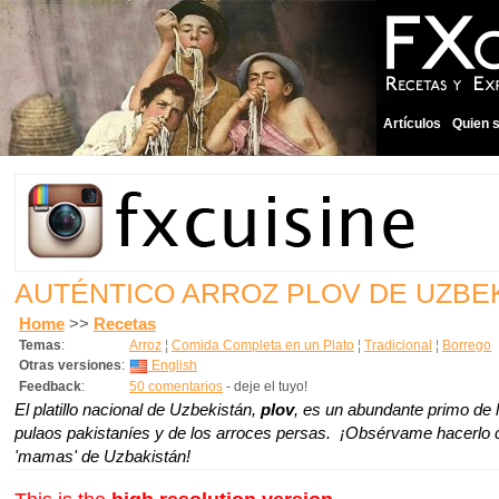
Artículos
Quien 
AUTÉNTICO ARROZ PLOV DE UZBE
Home
>>
Recetas
Temas
:
Arroz
¦
Comida Completa en un Plato
¦
Tradicional
¦
Borrego
Otras versiones
:
English
Feedback
:
50 comentarios
- deje el tuyo!
El platillo nacional de Uzbekistán,
plov
,
es un abundante primo de 
pulaos pakistaníes y de los arroces persas. ¡Obsérvame hacerlo
'mamas' de Uzbakistán!