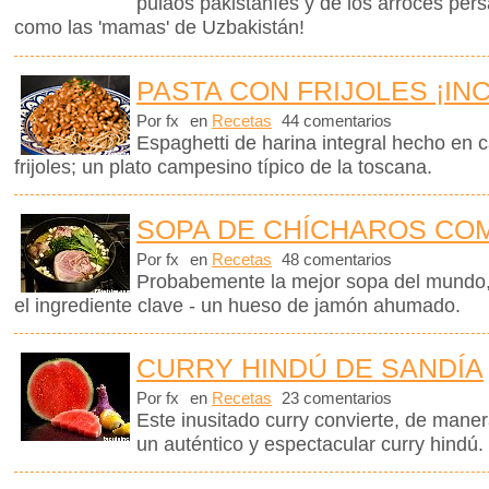
pulaos pakistaníes y de los arroces pe
como las 'mamas' de Uzbakistán!
PASTA CON FRIJOLES ¡IN
Por fx
en
Recetas
44 comentarios
Espaghetti de harina integral hecho en 
frijoles; un plato campesino típico de la toscana.
SOPA DE CHÍCHAROS CO
Por fx
en
Recetas
48 comentarios
Probabemente la mejor sopa del mundo,
el ingrediente clave - un hueso de jamón ahumado.
CURRY HINDÚ DE SANDÍA
Por fx
en
Recetas
23 comentarios
Este inusitado curry convierte, de mane
un auténtico y espectacular curry hindú.