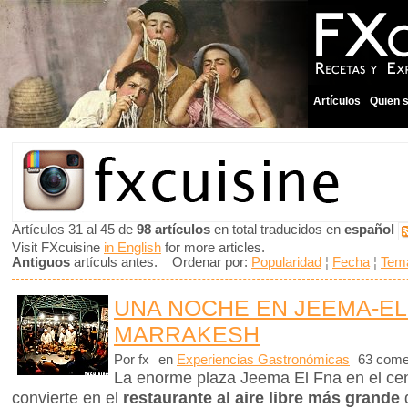
Artículos
Quien 
Artículos 31 al 45 de
98 artículos
en total traducidos en
español
Visit FXcuisine
in English
for more articles.
Antiguos
artículs antes. Ordenar por:
Popularidad
¦
Fecha
¦
Tem
UNA NOCHE EN JEEMA-EL
MARRAKESH
Por fx
en
Experiencias Gastronómicas
63 come
La enorme plaza Jeema El Fna en el ce
convierte en el
restaurante al aire libre más grande
d