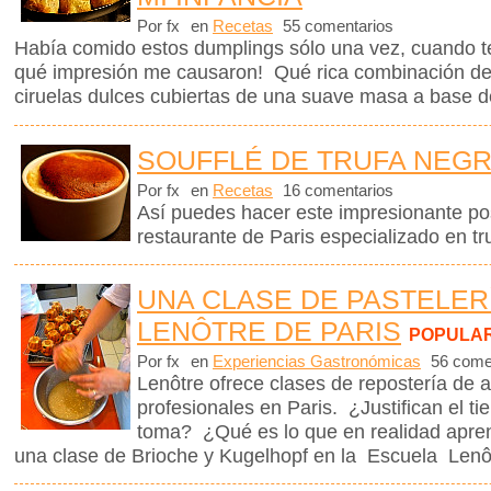
Por fx
en
Recetas
55 comentarios
Había comido estos dumplings sólo una vez, cuando t
qué impresión me causaron! Qué rica combinación de
ciruelas dulces cubiertas de una suave masa a base d
SOUFFLÉ DE TRUFA NEG
Por fx
en
Recetas
16 comentarios
Así puedes hacer este impresionante po
restaurante de Paris especializado en tr
UNA CLASE DE PASTELER
LENÔTRE DE PARIS
POPULA
Por fx
en
Experiencias Gastronómicas
56 come
Lenôtre ofrece clases de repostería de a
profesionales en Paris. ¿Justifican el t
toma? ¿Qué es lo que en realidad apre
una clase de Brioche y Kugelhopf en la Escuela Len