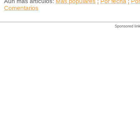
Aún más artículos:
Más populares
¦
Por fecha
¦
Po
Comentarios
Sponsored lin