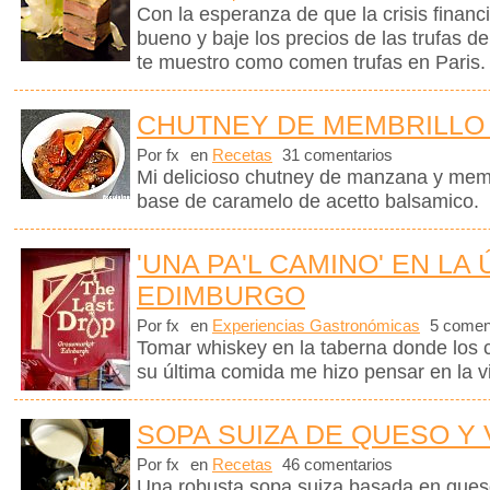
Con la esperanza de que la crisis finan
bueno y baje los precios de las trufas de
te muestro como comen trufas en Paris.
CHUTNEY DE MEMBRILLO
Por fx
en
Recetas
31 comentarios
Mi delicioso chutney de manzana y memb
base de caramelo de acetto balsamico.
'UNA PA'L CAMINO' EN LA
EDIMBURGO
Por fx
en
Experiencias Gastronómicas
5 comen
Tomar whiskey en la taberna donde los
su última comida me hizo pensar en la vi
SOPA SUIZA DE QUESO Y
Por fx
en
Recetas
46 comentarios
Una robusta sopa suiza basada en queso