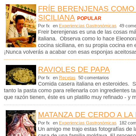
FRÍE BERENJENAS COMO
SICILIANA
POPULAR
Por fx
en
Experiencias Gastronómicas
49 come
Freir berenjenas es una de las cosas m
italiana. Observa como lo hace Eleonora
cocina siciliana, en su propia cocina en e
¡Nunca volverás a acabar con esas esponjas aceitosa
RAVIOLES DE PAPA
Por fx
en
Recetas
50 comentarios
Comida casera italiana en esteroides. Só
tanto la pasta como para rellenarla con ingredientes 
que razón tienen, éste es un platillo muy refinado - y 
MATANZA DE CERDO A LA
Por fx
en
Experiencias Gastronómicas
182 com
Un amigo me trajo estas fotografías de 
casa de una familia moldava. El proceso