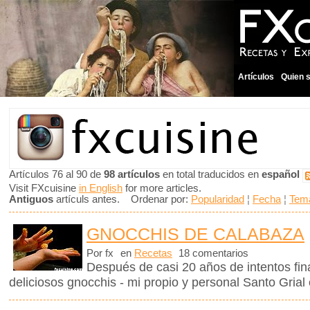
Artículos
Quien 
Artículos 76 al 90 de
98 artículos
en total traducidos en
español
Visit FXcuisine
in English
for more articles.
Antiguos
artículs antes. Ordenar por:
Popularidad
¦
Fecha
¦
Tem
GNOCCHIS DE CALABAZA
Por fx
en
Recetas
18 comentarios
Después de casi 20 años de intentos fin
deliciosos gnocchis - mi propio y personal Santo Grial 