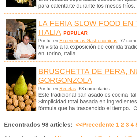
para calentarte durante los mesos fríos.
LA FERIA SLOW FOOD EN 
ITALIA
POPULAR
Por fx
en
Experiencias Gastronómicas
77 come
Mi visita a la exposición de comida tra
en Torino, Italia.
BRUSCHETTA DE PERA, N
GORGONZOLA
Por fx
en
Recetas
63 comentarios
Este tradicional pan asado es cocina ita
Simplicidad total basada en ingrediente
fórmula que ha trascendido el tiempo. C
Encontrados 98 articles:
<<Precedente
1
2
3
4