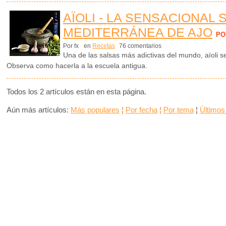
AÏOLI - LA SENSACIONAL 
MEDITERRÁNEA DE AJO
PO
Por fx
en
Recetas
76 comentarios
Una de las salsas más adictivas del mundo, aïoli 
Observa como hacerla a la escuela antigua.
Todos los 2 artículos están en esta página.
Aún más artículos:
Más populares
¦
Por fecha
¦
Por tema
¦
Últimos