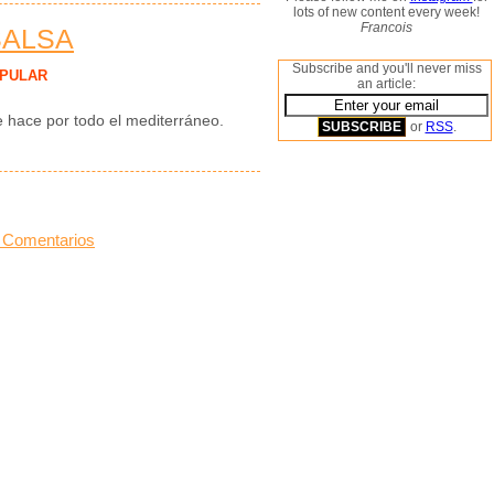
lots of new content every week!
Francois
SALSA
Subscribe and you'll never miss
PULAR
an article:
se hace por todo el mediterráneo.
or
RSS
.
 Comentarios