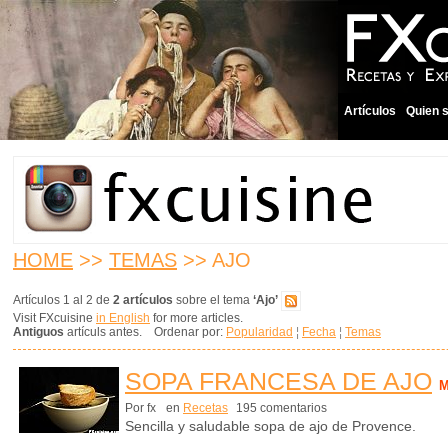
Artículos
Quien 
HOME
>>
TEMAS
>> AJO
Artículos 1 al 2 de
2 artículos
sobre el tema
‘Ajo’
Visit FXcuisine
in English
for more articles.
Antiguos
artículs antes. Ordenar por:
Popularidad
¦
Fecha
¦
Temas
SOPA FRANCESA DE AJO
M
Por fx
en
Recetas
195 comentarios
Sencilla y saludable sopa de ajo de Provence.