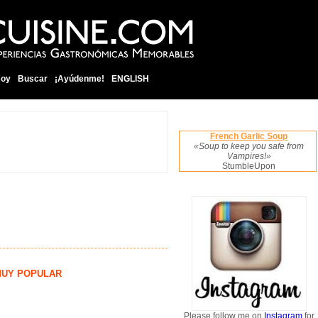
soy
Buscar
¡Ayúdenme!
ENGLISH
French Garlic Soup
«Soup to keep you safe from
Vampires!»
StumbleUpon
UY POPULAR
Please follow me on
Instagram
for