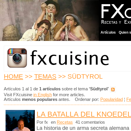
Artículos
Quien 
HOME
>>
TEMAS
>> SÜDTYROL
Artículos 1 al 1 de
1 artículos
sobre el tema
‘Südtyrol’
Visit FXcuisine
in English
for more articles.
Artículos
menos populares
antes. Ordenar por:
Popularidad
¦
F
LA BATALLA DEL KNOEDE
Por fx
en
Recetas
41 comentarios
La historia de un arma secreta alemana