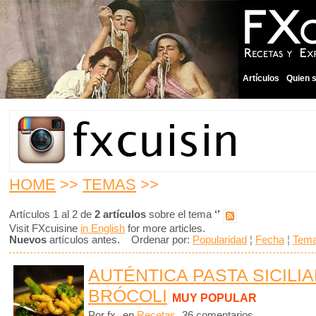
Artículos
Quien 
HOME
>>
TEMAS
>>
Artículos 1 al 2 de
2 artículos
sobre el tema
‘’
Visit FXcuisine
in English
for more articles.
Nuevos
artículos antes. Ordenar por:
Popularidad
¦
Fecha
¦
Tem
AUTÉNTICA PASTA SICILI
BRÓCOLI
MUY POPULAR
Por fx
en
Recetas
36 comentarios