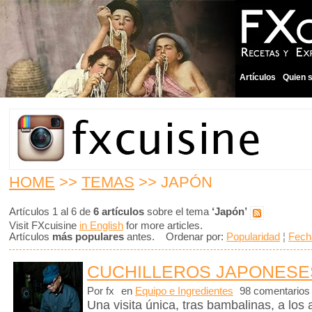
Artículos
Quien 
HOME
>>
TEMAS
>> JAPÓN
Artículos 1 al 6 de
6 artículos
sobre el tema
‘Japón’
Visit FXcuisine
in English
for more articles.
Artículos
más populares
antes. Ordenar por:
Popularidad
¦
Fech
CUCHILLEROS JAPONESE
Por fx
en
Equipo e Ingredientes
98 comentarios
Una visita única, tras bambalinas, a los