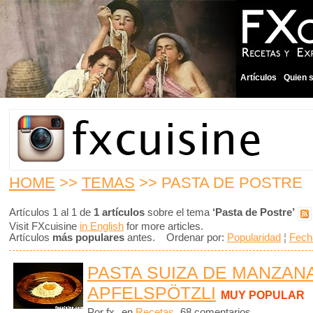
Artículos
Quien 
HOME
>>
TEMAS
>> PASTA DE POSTRE
Artículos 1 al 1 de
1 artículos
sobre el tema
‘Pasta de Postre’
Visit FXcuisine
in English
for more articles.
Artículos
más populares
antes. Ordenar por:
Popularidad
¦
Fech
PASTA SUIZA DE MANZANA
APFELSPÖTZLI
MUY POPULAR
Por fx
en
Recetas
68 comentarios