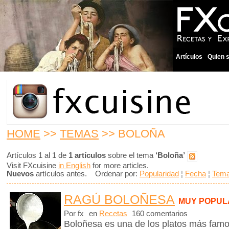
Artículos
Quien 
HOME
>>
TEMAS
>> BOLOÑA
Artículos 1 al 1 de
1 artículos
sobre el tema
‘Boloña’
Visit FXcuisine
in English
for more articles.
Nuevos
artículos antes. Ordenar por:
Popularidad
¦
Fecha
¦
Tem
RAGÚ BOLOÑESA
MUY POPUL
Por fx
en
Recetas
160 comentarios
Boloñesa es una de los platos más famos