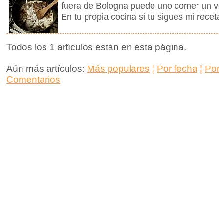
fuera de Bologna puede uno comer un v
En tu propia cocina si tu sigues mi recet
Todos los 1 artículos están en esta página.
Aún más artículos:
Más populares
¦
Por fecha
¦
Po
Comentarios