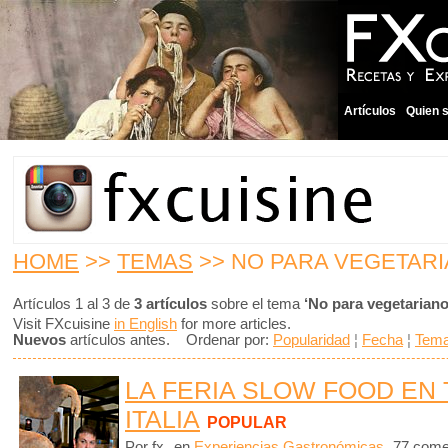
Artículos
Quien 
HOME
>>
TEMAS
>> NO PARA VEGETAR
Artículos 1 al 3 de
3 artículos
sobre el tema
‘No para vegetariano
Visit FXcuisine
in English
for more articles.
Nuevos
artículos antes. Ordenar por:
Popularidad
¦
Fecha
¦
Tem
LA FERIA SLOW FOOD EN 
ITALIA
POPULAR
Por fx
en
Experiencias Gastronómicas
77 come