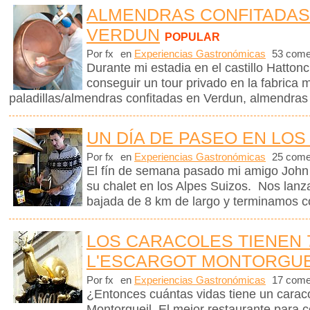
ALMENDRAS CONFITADAS
VERDUN
POPULAR
Por fx
en
Experiencias Gastronómicas
53 come
Durante mi estadia en el castillo Hattonc
conseguir un tour privado en la fabrica
paladillas/almendras confitadas en Verdun, almendras
UN DÍA DE PASEO EN LOS
Por fx
en
Experiencias Gastronómicas
25 come
El fín de semana pasado mi amigo John m
su chalet en los Alpes Suizos. Nos lanz
bajada de 8 km de largo y terminamos c
LOS CARACOLES TIENEN 
L'ESCARGOT MONTORGUE
Por fx
en
Experiencias Gastronómicas
17 come
¿Entonces cuántas vidas tiene un caraco
Montorgueil, El mejor restaurante para 