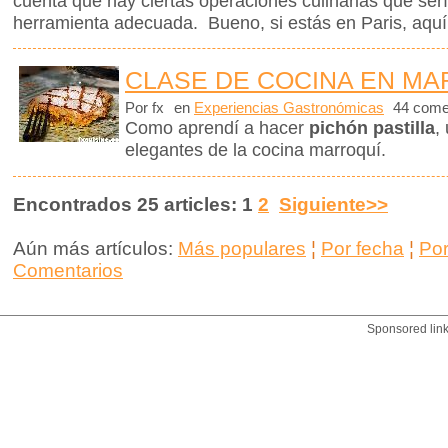
cuenta que hay ciertas operaciones culinarias que ser
herramienta adecuada. Bueno, si estás en Paris, aquí 
CLASE DE COCINA EN M
Por fx
en
Experiencias Gastronómicas
44 come
Como aprendí a hacer
pichón pastilla
,
elegantes de la cocina marroquí.
Encontrados 25 articles: 1
2
Siguiente>>
Aún más artículos:
Más populares
¦
Por fecha
¦
Po
Comentarios
Sponsored lin