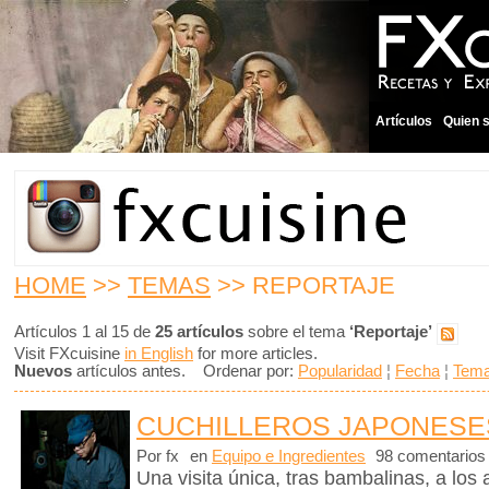
Artículos
Quien 
HOME
>>
TEMAS
>> REPORTAJE
Artículos 1 al 15 de
25 artículos
sobre el tema
‘Reportaje’
Visit FXcuisine
in English
for more articles.
Nuevos
artículos antes. Ordenar por:
Popularidad
¦
Fecha
¦
Tem
CUCHILLEROS JAPONESE
Por fx
en
Equipo e Ingredientes
98 comentarios
Una visita única, tras bambalinas, a los