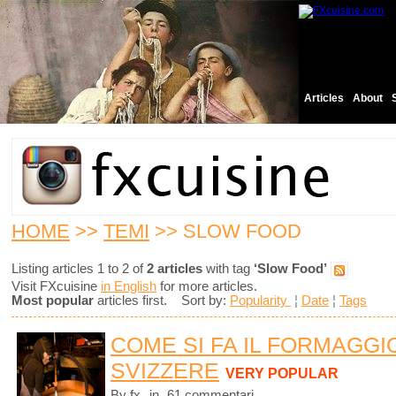
Articles
About
HOME
>>
TEMI
>> SLOW FOOD
Listing articles 1 to 2 of
2 articles
with tag
‘Slow Food’
Visit FXcuisine
in English
for more articles.
Most popular
articles first. Sort by:
Popularity
¦
Date
¦
Tags
COME SI FA IL FORMAGGI
SVIZZERE
VERY POPULAR
By fx
in
61 commentari