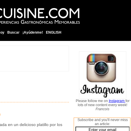
soy
Buscar
¡Ayúdenme!
ENGLISH
Please follow me on
Instagram
for
lots of new content every week!
Francois
L
Subscribe and you'll never miss
an article:
a en un delicioso platillo por los