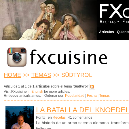
Artículos
Quien 
HOME
>>
TEMAS
>> SÜDTYROL
Artículos 1 al 1 de
1 artículos
sobre el tema
‘Südtyrol’
Visit FXcuisine
in English
for more articles.
Antiguos
artículs antes. Ordenar por:
Popularidad
¦
Fecha
¦
Temas
LA BATALLA DEL KNOEDE
Por fx
en
Recetas
41 comentarios
La historia de un arma secreta alemana transformad
italianos.