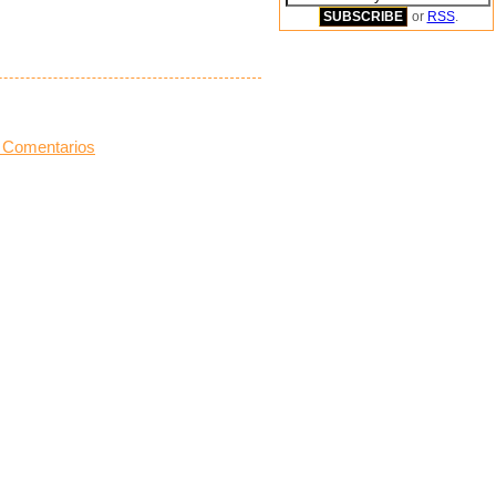
or
RSS
.
 Comentarios