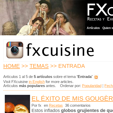
Artículos
Quien 
HOME
>>
TEMAS
>> ENTRADA
Artículos 1 al 5 de
5 artículos
sobre el tema
‘Entrada’
Visit FXcuisine
in English
for more articles.
Artículos
más populares
antes. Ordenar por:
Popularidad
¦
Fech
EL ÉXITO DE MIS GOUGÈ
Por fx
en
Recetas
36 comentarios
Estos inflados
globos grujientes de q