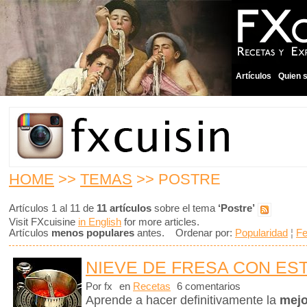
Artículos
Quien 
HOME
>>
TEMAS
>> POSTRE
Artículos 1 al 11 de
11 artículos
sobre el tema
‘Postre’
Visit FXcuisine
in English
for more articles.
Artículos
menos populares
antes. Ordenar por:
Popularidad
¦
F
NIEVE DE FRESA CON ES
Por fx
en
Recetas
6 comentarios
Aprende a hacer definitivamente la
mejo