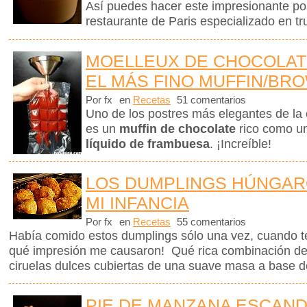
Así puedes hacer este impresionante po
restaurante de Paris especializado en tr
MOELLEUX DE CHOCOLAT
EL MÁS FINO MUFFIN/BR
Por fx
en
Recetas
51 comentarios
Uno de los postres más elegantes de la 
es un
muffin de chocolate
rico como u
líquido de frambuesa
. ¡Increíble!
LOS DUMPLINGS HÚNGAR
MI INFANCIA
Por fx
en
Recetas
55 comentarios
Había comido estos dumplings sólo una vez, cuando t
qué impresión me causaron! Qué rica combinación de
ciruelas dulces cubiertas de una suave masa a base d
PIE DE MANZANA ESCAN