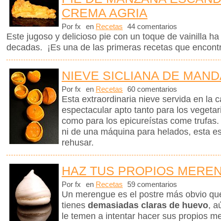
CREMA AGRIA
Por fx
en
Recetas
44 comentarios
Este jugoso y delicioso pie con un toque de vainilla 
decadas. ¡Es una de las primeras recetas que encontr
NIEVE SICLIANA DE MAN
Por fx
en
Recetas
60 comentarios
Esta extraordinaria nieve servida en la 
espectacular apto tanto para los vegetar
como para los epicureístas come trufas.
ni de una máquina para helados, esta e
rehusar.
HAZ TUS PROPIOS MERE
Por fx
en
Recetas
59 comentarios
Un merengue es el postre más obvio q
tienes
demasiadas claras de huevo
, a
le temen a intentar hacer sus propios me