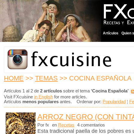
Artículos
Quien 
HOME
>>
TEMAS
>> COCINA ESPAÑOLA
Artículos 1 al 2 de
2 artículos
sobre el tema
‘Cocina Española’
Visit FXcuisine
in English
for more articles.
Artículos
menos populares
antes. Ordenar por:
Popularidad
¦
F
ARROZ NEGRO (CON TINT
Por fx
en
Recetas
4 comentarios
Esta tradicional paella de los pobres es 