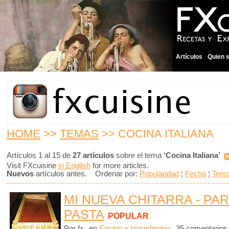
Artículos
Quien 
HOME
>>
TEMAS
>> COCINA ITALIANA
Artículos 1 al 15 de
27 artículos
sobre el tema
‘Cocina Italiana’
Visit FXcuisine
in English
for more articles.
Nuevos
artículos antes. Ordenar por:
Popularidad
¦
Fecha
¦
Tem
MI NUEVA CHITARRA - PA
PASTA
POPULAR
Por fx
en
Equipo e Ingredientes
35 comentarios