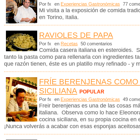
Por fx
en
Experiencias Gastronómicas
77 come
Mi visita a la exposición de comida tra
en Torino, Italia.
RAVIOLES DE PAPA
Por fx
en
Recetas
50 comentarios
Comida casera italiana en esteroides. Só
tanto la pasta como para rellenarla con ingredientes 
que razón tienen, éste es un platillo muy refinado - y 
FRÍE BERENJENAS COMO
SICILIANA
POPULAR
Por fx
en
Experiencias Gastronómicas
49 come
Freir berenjenas es una de las cosas m
italiana. Observa como lo hace Eleonora
cocina siciliana, en su propia cocina en e
¡Nunca volverás a acabar con esas esponjas aceitosa