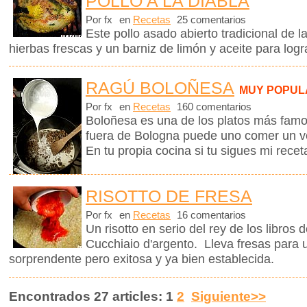
POLLO A LA DIABLA
Por fx
en
Recetas
25 comentarios
Este pollo asado abierto tradicional de 
hierbas frescas y un barniz de limón y aceite para logra
RAGÚ BOLOÑESA
MUY POPUL
Por fx
en
Recetas
160 comentarios
Boloñesa es una de los platos más famos
fuera de Bologna puede uno comer un v
En tu propia cocina si tu sigues mi recet
RISOTTO DE FRESA
Por fx
en
Recetas
16 comentarios
Un risotto en serio del rey de los libros 
Cucchiaio d'argento. Lleva fresas para
sorprendente pero exitosa y ya bien establecida.
Encontrados 27 articles: 1
2
Siguiente>>