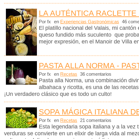
LA AUTÉNTICA RACLETTE 
Por fx
en
Experiencias Gastronómicas
46 come
El platillo nacional del Valais, mi cantón
queso fundido más suculento que proba
mejor expresión, en el Manoir de Villa en
PASTA ALLA NORMA - PAS
Por fx
en
Recetas
36 comentarios
Pasta alla Norma, una combinación divin
albahaca y ricotta, es una de las receta
¡Un verdadero clásico que es todo un culto!
SOPA MÁGICA ITALIANA D
Por fx
en
Recetas
21 comentarios
Esta legendaria sopa italiana y a la vez 
verduras se convierte en un elixir de larga vida al me