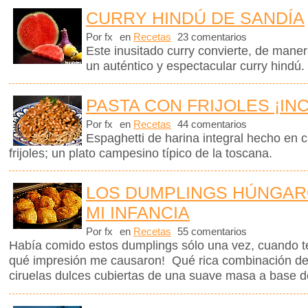
CURRY HINDÚ DE SANDÍA
Por fx
en
Recetas
23 comentarios
Este inusitado curry convierte, de mane
un auténtico y espectacular curry hindú.
PASTA CON FRIJOLES ¡IN
Por fx
en
Recetas
44 comentarios
Espaghetti de harina integral hecho en 
frijoles; un plato campesino típico de la toscana.
LOS DUMPLINGS HÚNGAR
MI INFANCIA
Por fx
en
Recetas
55 comentarios
Había comido estos dumplings sólo una vez, cuando t
qué impresión me causaron! Qué rica combinación de
ciruelas dulces cubiertas de una suave masa a base d