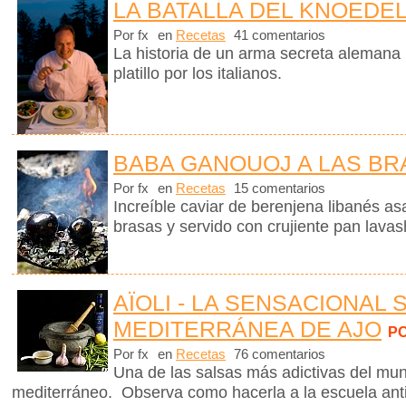
LA BATALLA DEL KNOEDE
Por fx
en
Recetas
41 comentarios
La historia de un arma secreta alemana
platillo por los italianos.
BABA GANOUOJ A LAS BR
Por fx
en
Recetas
15 comentarios
Increíble caviar de berenjena libanés a
brasas y servido con crujiente pan lav
AÏOLI - LA SENSACIONAL 
MEDITERRÁNEA DE AJO
P
Por fx
en
Recetas
76 comentarios
Una de las salsas más adictivas del mund
mediterráneo. Observa como hacerla a la escuela ant