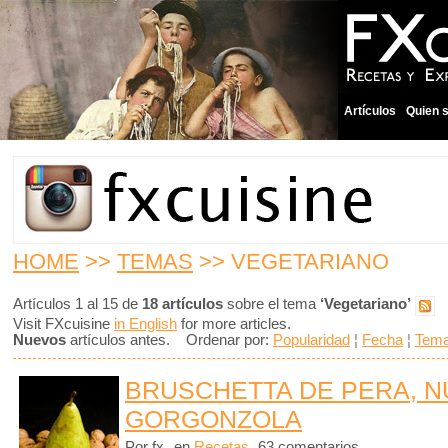
Artículos
Quien 
HOME
>>
TEMAS
>> VEGETARIANO
Artículos 1 al 15 de
18 artículos
sobre el tema
‘Vegetariano’
Visit FXcuisine
in English
for more articles.
Nuevos
artículos antes. Ordenar por:
Popularidad
¦
Fecha
¦
Tem
BRUSCHETTA DE PERA, N
GORGONZOLA
Por fx
en
Recetas
63 comentarios