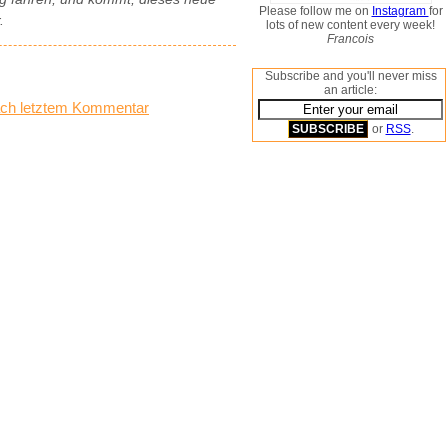
Please follow me on
Instagram
for
.
lots of new content every week!
Francois
Subscribe and you'll never miss
an article:
ch letztem Kommentar
or
RSS
.