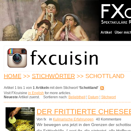
Artikel
Über mic
HOME
>>
STICHWÖRTER
>> SCHOTTLAND
Artikel 1 bis 1 von
1 Artikeln
mit dem Stichwort
‘Schottland’
Visit FXcuisine
in English
for more articles.
Neueste
Artikel zuerst. Sortieren nach:
Beliebtheit
¦
Datum
¦
Stichwort
DER FRITTIERTE CHEES
Von fx
in
Kulinarische Erfahrungen
40 Kommentare
Wir bewegen uns jetzt in den Grenzen der schotti
die Frittierhölle.
Lasst ihr, die eintretet, alle Hoff