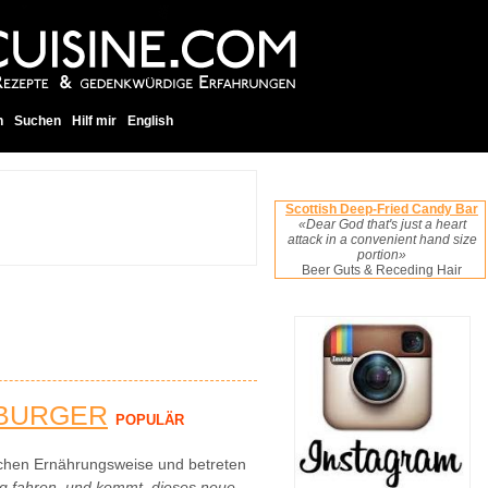
h
Suchen
Hilf mir
English
Scottish Deep-Fried Candy Bar
«Dear God that's just a heart
attack in a convenient hand size
portion»
Beer Guts & Receding Hair
EBURGER
POPULÄR
schen Ernährungsweise und betreten
nung fahren, und kommt, dieses neue