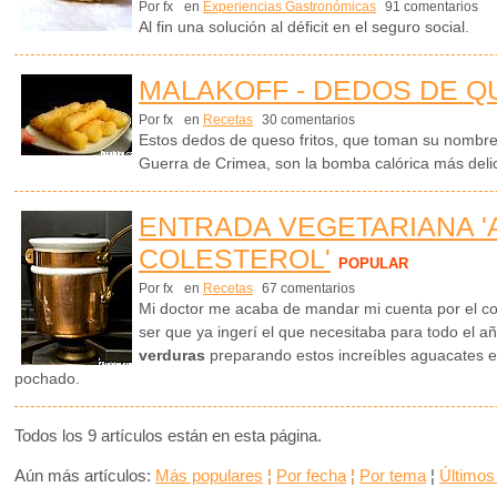
Por fx
en
Experiencias Gastronómicas
91 comentarios
Al fin una solución al déficit en el seguro social.
MALAKOFF - DEDOS DE Q
Por fx
en
Recetas
30 comentarios
Estos dedos de queso fritos, que toman su nombre
Guerra de Crimea, son la bomba calórica más deli
ENTRADA VEGETARIANA '
COLESTEROL'
POPULAR
Por fx
en
Recetas
67 comentarios
Mi doctor me acaba de mandar mi cuenta por el col
ser que ya ingerí el que necesitaba para todo el 
verduras
preparando estos increíbles aguacates 
pochado.
Todos los 9 artículos están en esta página.
Aún más artículos:
Más populares
¦
Por fecha
¦
Por tema
¦
Últimos