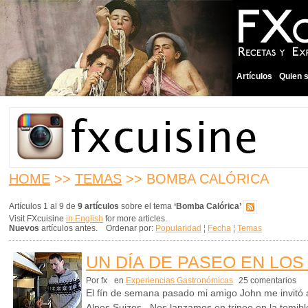
Artículos
Quien 
HOME
>>
TEMAS
>> BOMBA CALÓRICA
Artículos 1 al 9 de
9 artículos
sobre el tema
‘Bomba Calórica’
Visit FXcuisine
in English
for more articles.
Nuevos
artículos antes. Ordenar por:
Popularidad
¦
Fecha
¦
Temas
UN DÍA DE PASEO EN LOS
Por fx
en
Experiencias Gastronómicas
25 comentarios
El fín de semana pasado mi amigo John me invitó a
Alpes Suizos. Nos lanzamos en trineo en la temibl