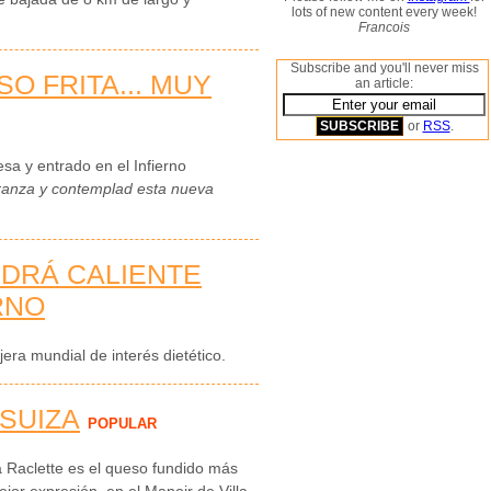
lots of new content every week!
Francois
Subscribe and you'll never miss
 FRITA... MUY
an article:
or
RSS
.
sa y entrado en el Infierno
eranza y contemplad esta nueva
DRÁ CALIENTE
RNO
ra mundial de interés dietético.
SUIZA
POPULAR
 la Raclette es el queso fundido más
or expresión, en el Manoir de Villa