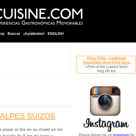
soy
Buscar
¡Ayúdenme!
ENGLISH
Pizza Fritta - traditional
Neapolitan deep-fried pizza
«Porn of the Lowest Sort»
Hog On Ice
 ALPES SUIZOS
 pasar el día en su chalet en los
Please follow me on
Instagram
for
e bajada de 8 km de largo y