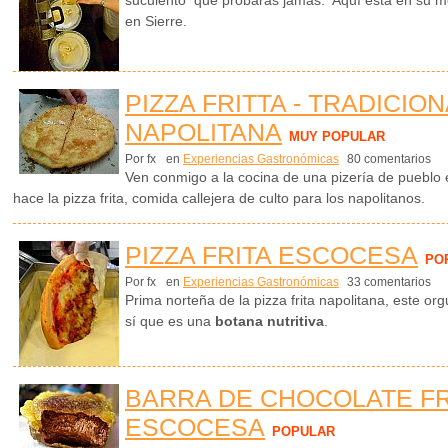
en Sierre.
PIZZA FRITTA - TRADICION
NAPOLITANA
MUY POPULAR
Por fx
en
Experiencias Gastronómicas
80 comentarios
Ven conmigo a la cocina de una pizería de pueblo 
hace la pizza frita, comida callejera de culto para los napolitanos.
PIZZA FRITA ESCOCESA
PO
Por fx
en
Experiencias Gastronómicas
33 comentarios
Prima norteña de la pizza frita napolitana, este o
sí que es una
botana nutritiva
.
BARRA DE CHOCOLATE FR
ESCOCESA
POPULAR