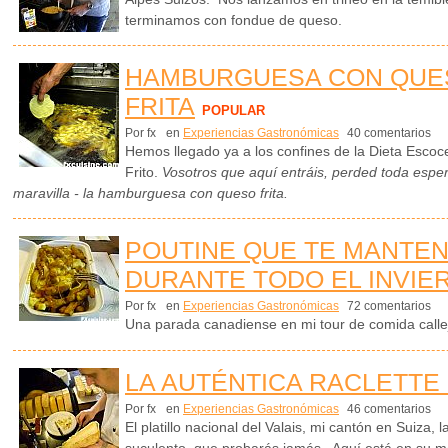
terminamos con fondue de queso.
HAMBURGUESA CON QUESO
FRITA
POPULAR
Por fx
en
Experiencias Gastronómicas
40 comentarios
Hemos llegado ya a los confines de la Dieta Escoce
Frito.
Vosotros que aquí entráis, perded toda esp
maravilla - la hamburguesa con queso frita.
POUTINE QUE TE MANTEN
DURANTE TODO EL INVIE
Por fx
en
Experiencias Gastronómicas
72 comentarios
Una parada canadiense en mi tour de comida calleje
LA AUTÉNTICA RACLETTE 
Por fx
en
Experiencias Gastronómicas
46 comentarios
El platillo nacional del Valais, mi cantón en Suiza,
suculento que probarás jamás. Aquí está en su mej