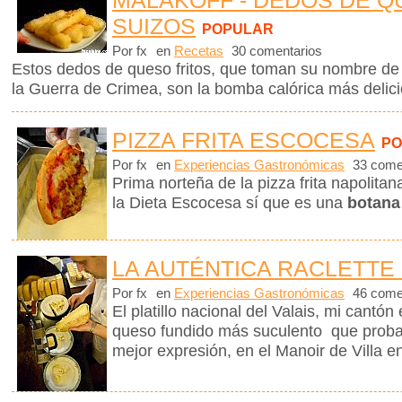
SUIZOS
POPULAR
Por fx
en
Recetas
30 comentarios
Estos dedos de queso fritos, que toman su nombre de 
la Guerra de Crimea, son la bomba calórica más delic
PIZZA FRITA ESCOCESA
PO
Por fx
en
Experiencias Gastronómicas
33 come
Prima norteña de la pizza frita napolita
la Dieta Escocesa sí que es una
botana 
LA AUTÉNTICA RACLETTE 
Por fx
en
Experiencias Gastronómicas
46 come
El platillo nacional del Valais, mi cantón
queso fundido más suculento que proba
mejor expresión, en el Manoir de Villa en