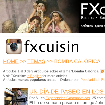
Artículos
Quien 
HOME
>>
TEMAS
>> BOMBA CALÓRICA
Artículos 1 al 9 de
9 artículos
sobre el tema
‘Bomba Calórica’
Visit FXcuisine
in English
for more articles.
Artículos
menos populares
antes. Ordenar por:
Popularidad
¦
F
UN DÍA DE PASEO EN LOS
Por fx
en
Experiencias Gastronómicas
25 come
El fín de semana pasado mi amigo John m