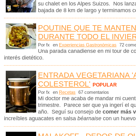
su chalet en los Alpes Suizos. Nos lanz
bajada de 8 km de largo y terminamos c
POUTINE QUE TE MANTEN
DURANTE TODO EL INVIE
Por fx
en
Experiencias Gastronómicas
72 come
Una parada canadiense en mi tour de co
interés dietético.
ENTRADA VEGETARIANA '
COLESTEROL'
POPULAR
Por fx
en
Recetas
67 comentarios
Mi doctor me acaba de mandar mi cuenta 
trimestre. Parece ser que ya ingerí el q
año. Seguí su consejo de
comer más v
increíbles aguacates en salsa
béarnaise
con un huevo
MALAKOFF - DEDOS DE 