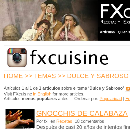
Artículos
Quien 
HOME
>>
TEMAS
>> DULCE Y SABROSO
Artículos 1 al 1 de
1 artículos
sobre el tema
‘Dulce y Sabroso’
Visit FXcuisine
in English
for more articles.
Artículos
menos populares
antes. Ordenar por:
Popularidad
¦
F
GNOCCHIS DE CALABAZA
Por fx
en
Recetas
18 comentarios
Después de casi 20 años de intentos fin