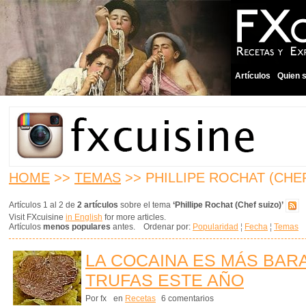
Artículos
Quien 
HOME
>>
TEMAS
>> PHILLIPE ROCHAT (CHE
Artículos 1 al 2 de
2 artículos
sobre el tema
‘Phillipe Rochat (Chef suizo)’
Visit FXcuisine
in English
for more articles.
Artículos
menos populares
antes. Ordenar por:
Popularidad
¦
Fecha
¦
Temas
LA COCAINA ES MÁS BAR
TRUFAS ESTE AÑO
Por fx
en
Recetas
6 comentarios