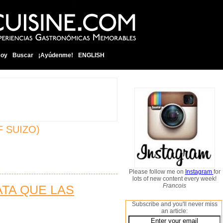
soy
Buscar
¡Ayúdenme!
ENGLISH
F SUIZO)
Please follow me on
Instagram
for
lots of new content every week!
Francois
ATA QUE LAS
Subscribe and you'll never miss
an article: