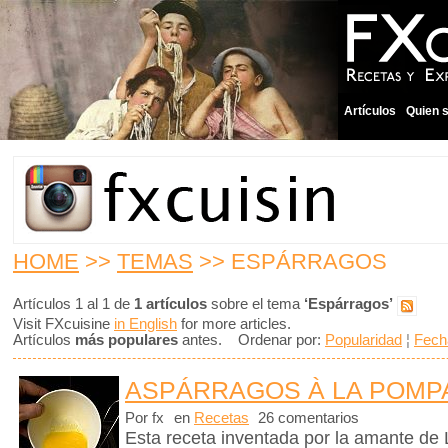
Artículos
Quien 
HOME
>>
TEMAS
>> ESPÁRRAGOS
Artículos 1 al 1 de
1 artículos
sobre el tema
‘Espárragos’
Visit FXcuisine
in English
for more articles.
Artículos
más populares
antes. Ordenar por:
Popularidad
¦
Fech
ASPÁRRAGOS À LA POM
Por fx
en
Recetas
26 comentarios
Esta receta inventada por la amante de L