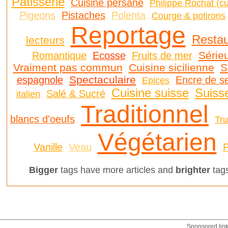
Pâtisserie
Cuisine persane
Philippe Rochat (cu
Pigeons
Pistaches
Polenta
Courge & potirons
Reportage
Restau
lecteurs
Série
Romantique
Ecosse
Fruits de mer
Vraiment pas commun
Cuisine sicilienne
S
Spectaculaire
espagnole
Encre de s
Epices
Cuisine suisse
Suiss
Salé & Sucré
italien
Traditionnel
blancs d'oeufs
Tru
Végétarien
Vanille
Veau
P
Bigger
tags have more articles and
brighter
tags
Sponsored lin