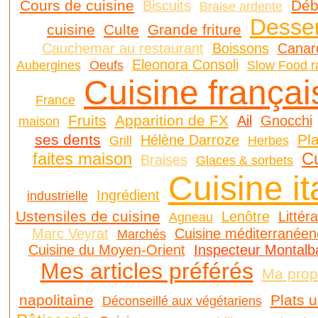
Cours de cuisine
Déb
Biscuits
Braise ardente
Desser
cuisine
Culte
Grande friture
Cauchemar au restaurant
Boissons
Canar
Eleonora Consoli
Aubergines
Oeufs
Slow Food r
Cuisine françai
France
Fruits
Apparition de FX
Ail
Gnocchi
maison
ses dents
Pla
Hélène Darroze
Grill
Herbes
faites maison
Cu
Braises
Glaces & sorbets
Cuisine it
Ingrédient
industrielle
Ustensiles de cuisine
Lenôtre
Littér
Agneau
Marc Veyrat
Cuisine méditerranéen
Marchés
Cuisine du Moyen-Orient
Inspecteur Montalb
Mes articles préférés
Ma prop
napolitaine
Plats 
Déconseillé aux végétariens