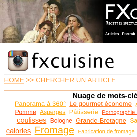
Articles
Portrait
HOME
>> CHERCHER UN ARTICLE
Nuage de mots-cl
Panorama à 360°
Le gourmet économe
Pâtisserie
Pomme
Asperges
Pornographie 
coulisses
Grande-Bretagne
Bologne
Sa
Fromage
calories
Fabrication de fromage